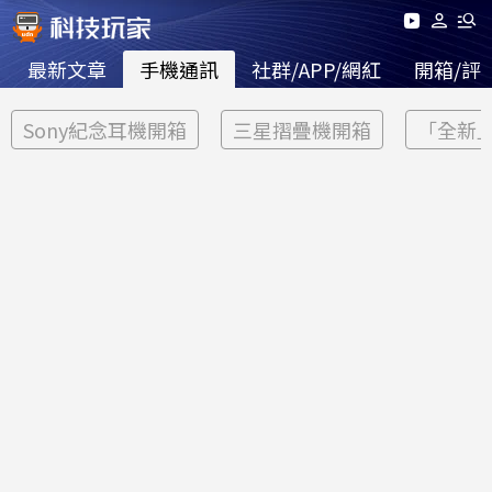
最新文章
手機通訊
社群/APP/網紅
開箱/評
Sony紀念耳機開箱
三星摺疊機開箱
「全新