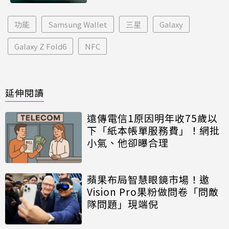
功能
Samsung Wallet
三星
Galaxy
Galaxy Z Fold6
NFC
延伸閱讀
遠傳電信1原因明年收75歲以
下「紙本帳單服務費」！網批
小氣、他卻曝合理
蘋果布局智慧眼鏡市場！邀
Vision Pro果粉做問卷「問敵
隊問題」現端倪