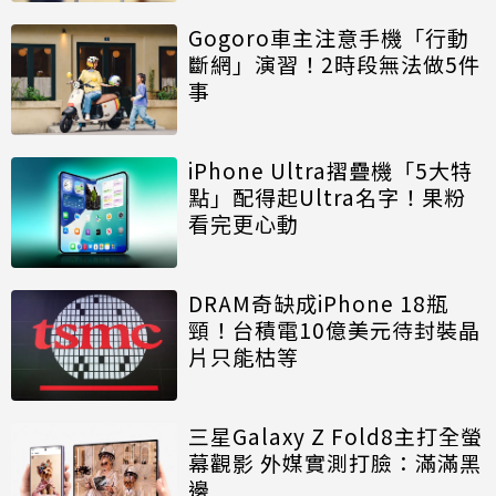
Gogoro車主注意手機「行動
斷網」演習！2時段無法做5件
事
iPhone Ultra摺疊機「5大特
點」配得起Ultra名字！果粉
看完更心動
DRAM奇缺成iPhone 18瓶
頸！台積電10億美元待封裝晶
片只能枯等
三星Galaxy Z Fold8主打全螢
幕觀影 外媒實測打臉：滿滿黑
邊