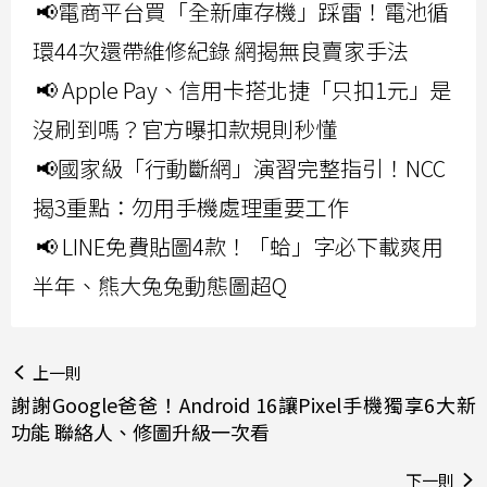
📢電商平台買「全新庫存機」踩雷！電池循
環44次還帶維修紀錄 網揭無良賣家手法
📢 Apple Pay、信用卡搭北捷「只扣1元」是
沒刷到嗎？官方曝扣款規則秒懂
📢國家級「行動斷網」演習完整指引！NCC
揭3重點：勿用手機處理重要工作
📢 LINE免費貼圖4款！「蛤」字必下載爽用
半年、熊大兔兔動態圖超Q
上一則
謝謝Google爸爸！Android 16讓Pixel手機獨享6大新
功能 聯絡人、修圖升級一次看
下一則