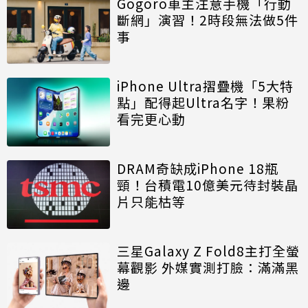
Gogoro車主注意手機「行動
斷網」演習！2時段無法做5件
事
iPhone Ultra摺疊機「5大特
點」配得起Ultra名字！果粉
看完更心動
DRAM奇缺成iPhone 18瓶
頸！台積電10億美元待封裝晶
片只能枯等
三星Galaxy Z Fold8主打全螢
幕觀影 外媒實測打臉：滿滿黑
邊