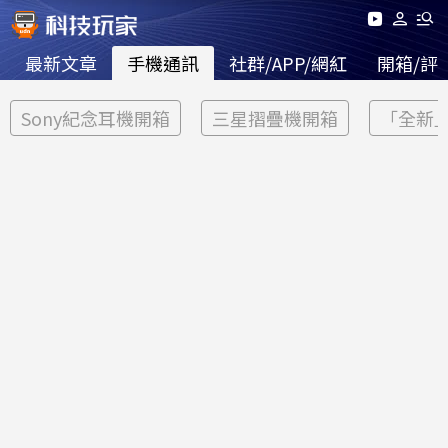
最新文章
手機通訊
社群/APP/網紅
開箱/評
Sony紀念耳機開箱
三星摺疊機開箱
「全新