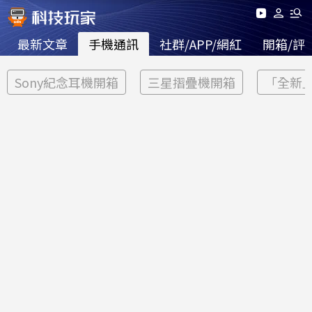
最新文章
手機通訊
社群/APP/網紅
開箱/評
Sony紀念耳機開箱
三星摺疊機開箱
「全新