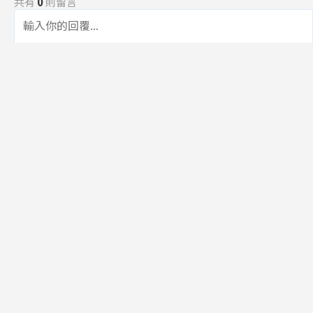
共有
0
則留言
規範
回覆
還沒有留言，成為第一個發言的人吧！
訂閱