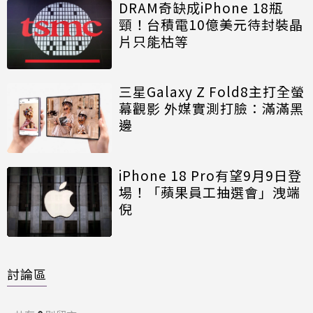
DRAM奇缺成iPhone 18瓶
頸！台積電10億美元待封裝晶
片只能枯等
三星Galaxy Z Fold8主打全螢
幕觀影 外媒實測打臉：滿滿黑
邊
iPhone 18 Pro有望9月9日登
場！「蘋果員工抽選會」洩端
倪
討論區