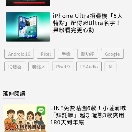
iPhone Ultra摺疊機「5大
特點」配得起Ultra名字！
果粉看完更心動
Android 16
Pixel
手機
新功能
Google
助聽器
聯絡人
Pixel 9
LE Audio
AI
延伸閱讀
LINE免費貼圖6款！小薩萌喊
「拜託嘛」超Q 喔熊3款爽用
180天到年底