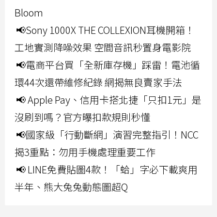
Bloom
📢Sony 1000X THE COLLEXION耳機開箱！
工地實測降噪效果 空間音訊秒置身電影院
📢電商平台買「全新庫存機」踩雷！電池循
環44次還帶維修紀錄 網揭無良賣家手法
📢 Apple Pay、信用卡搭北捷「只扣1元」是
沒刷到嗎？官方曝扣款規則秒懂
📢國家級「行動斷網」演習完整指引！NCC
揭3重點：勿用手機處理重要工作
📢 LINE免費貼圖4款！「蛤」字必下載爽用
半年、熊大兔兔動態圖超Q