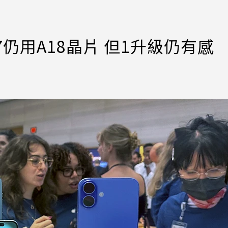
17仍用A18晶片 但1升級仍有感