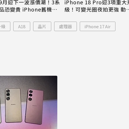
9月迎下一波漲價潮！3系
iPhone 18 Pro迎3項重大
品恐變貴 iPhone舊機難
級！可變光圈夜拍更強 動
島大幅縮小
升級
A18
晶片
處理器
iPhone 17 Air