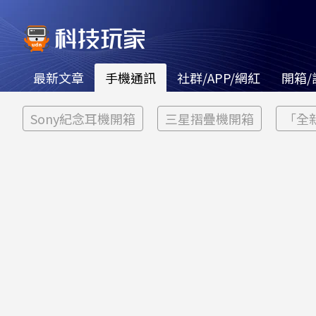
最新文章
手機通訊
社群/APP/網紅
開箱/
Sony紀念耳機開箱
三星摺疊機開箱
「全