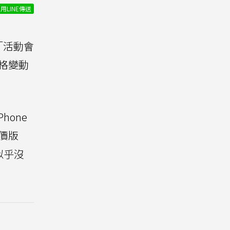
用LINE傳送
「活動會
格變動
hone
平價版
似乎沒