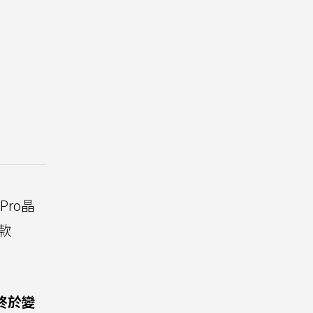
 Pro晶
款
終於變