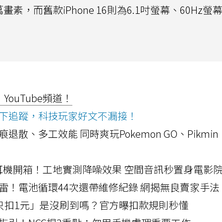
畫素，而舊款iPhone 16則為6.1吋螢幕、60Hz螢
ouTube頻道！
ws按下追蹤，科技玩家好文不漏接！
a開箱！摺痕退散、多工效能 同時爽玩Pokemon GO、Pikmin
LLEXION耳機開箱！工地實測降噪效果 空間音訊秒置身電影
雷！電池循環44次還帶維修紀錄 網揭無良賣家手法
北捷「只扣1元」是沒刷到嗎？官方曝扣款規則秒懂