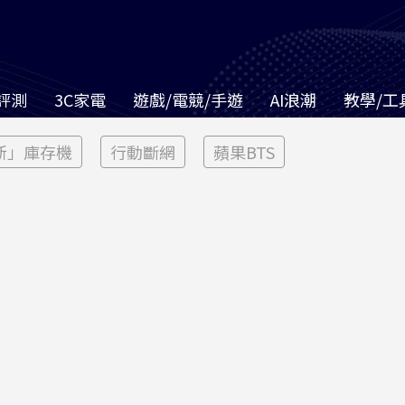
評測
3C家電
遊戲/電競/手遊
AI浪潮
教學/工
新」庫存機
行動斷網
蘋果BTS