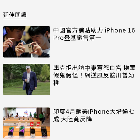
延伸閱讀
中國官方補貼助力 iPhone 16
Pro登基銷售第一
庫克拒出訪中東惹怒白宮 挨罵
假鬼假怪！網逆風反酸川普幼
稚
印度4月銷美iPhone大增逾七
成 大陸竟反降