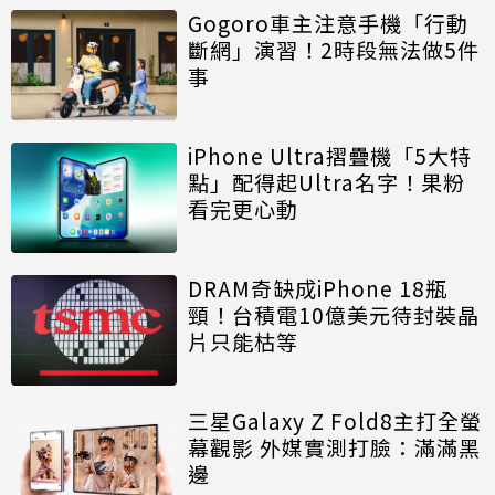
Gogoro車主注意手機「行動
斷網」演習！2時段無法做5件
事
iPhone Ultra摺疊機「5大特
點」配得起Ultra名字！果粉
看完更心動
DRAM奇缺成iPhone 18瓶
頸！台積電10億美元待封裝晶
片只能枯等
三星Galaxy Z Fold8主打全螢
幕觀影 外媒實測打臉：滿滿黑
邊