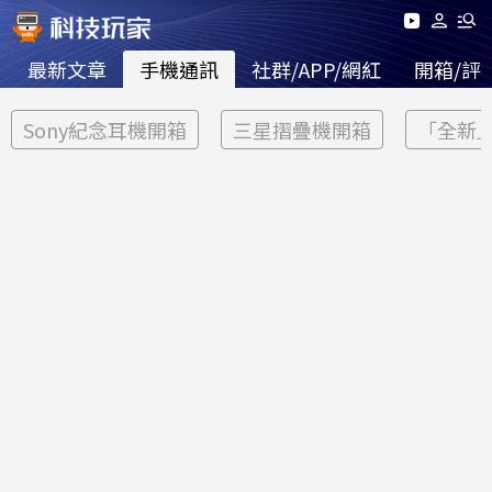
最新文章
手機通訊
社群/APP/網紅
開箱/評
Sony紀念耳機開箱
三星摺疊機開箱
「全新