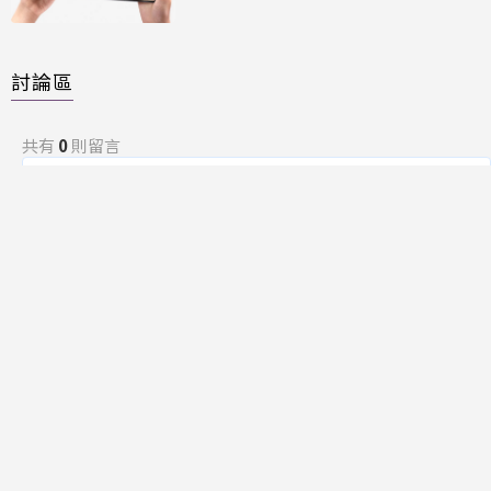
討論區
共有
0
則留言
規範
回覆
還沒有留言，成為第一個發言的人吧！