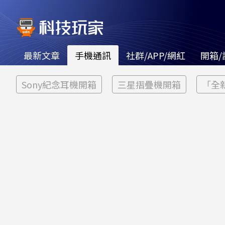
最新文章
手機通訊
社群/APP/網紅
開箱/
Sony紀念耳機開箱
三星摺疊機開箱
「全