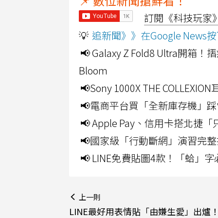
📌 數位新聞搶鮮看！
訂閱《科技玩家》Y
💡
追新聞》》在Google Ne
📢 Galaxy Z Fold8 Ultr
Bloom
📢Sony 1000X THE CO
📢電商平台買「全新庫存機」踩
📢 Apple Pay、信用卡搭
📢國家級「行動斷網」演習完整
📢 LINE免費貼圖4款！「蛤
上一則
LINE最好用表情貼「由嫌生愛」出爐