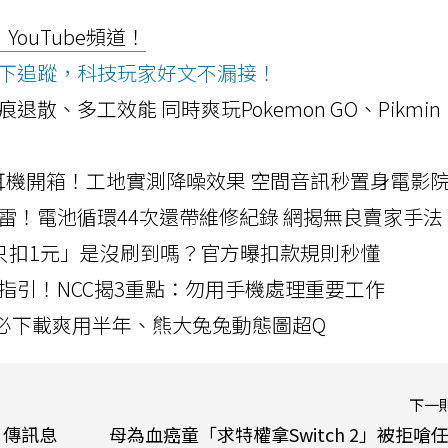
ouTube頻道！
ws按下追蹤，科技玩家好文不漏接！
a開箱！摺痕退散、多工效能 同時爽玩Pokemon GO、Pikmin
LLEXION耳機開箱！工地實測降噪效果 空間音訊秒置身電影
雷！電池循環44次還帶維修紀錄 網揭無良賣家手法
北捷「只扣1元」是沒刷到嗎？官方曝扣款規則秒懂
指引！NCC揭3重點：勿用手機處理重要工作
」字必下載爽用半年、熊大兔兔動態圖超Q
下一
！傳訊息
母為血癌童「求特權拿Switch 2」被拒嗆