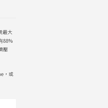
系統最大
有88%
儕壓
ne，或