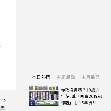
院
本日熱門
本周最熱
本月最熱
你敢投資嗎？18歲少
年花5萬「囤貨20條記
則
憶體」 拚15年後5倍
任天
賣出