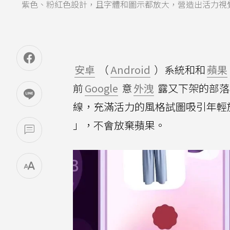
紫色、粉紅色設計，且字體和圖示都放大，營造出活力視覺體
安卓
（
Android
）系統和和
蘋果
前
Google
意
外洩
露又下架的部落
線，充滿活力的風格試圖吸引年輕
」，不會放棄蘋果。