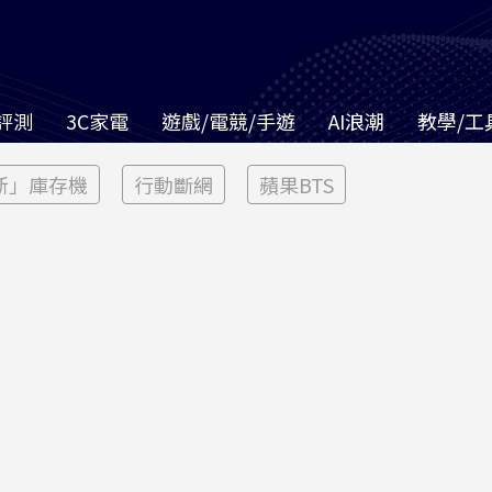
評測
3C家電
遊戲/電競/手遊
AI浪潮
教學/工
新」庫存機
行動斷網
蘋果BTS