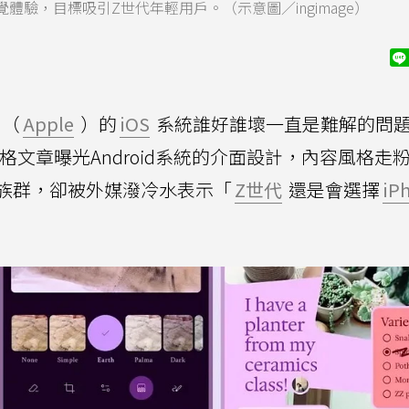
驗，目標吸引Z世代年輕用戶。（示意圖／ingimage）
（
Apple
）的
iOS
系統誰好誰壞一直是難解的問
格文章曝光Android系統的介面設計，內容風格走
族群，卻被外媒潑冷水表示「
Z世代
還是會選擇
iP