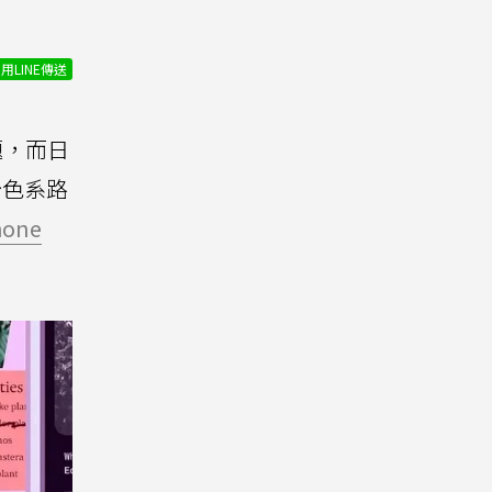
用LINE傳送
題，而日
粉色系路
hone