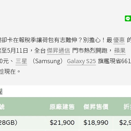
禮卻卡在報稅季讓荷包有志難伸？別擔心！最
優惠
至5月11日，全台
傑昇通信
門市熱烈開跑，
蘋果
10元、
三星
（Samsung）
Galaxy S25
旗艦現省66
趁現在。