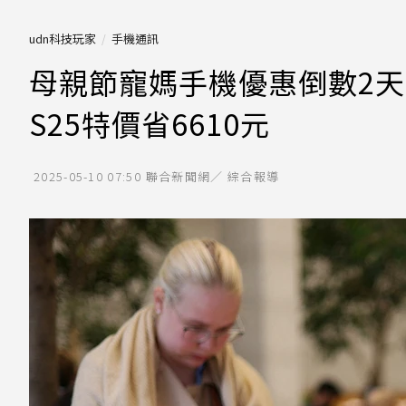
udn科技玩家
手機通訊
母親節寵媽手機優惠倒數2天！iP
S25特價省6610元
2025-05-10 07:50
聯合新聞網／ 綜合報導