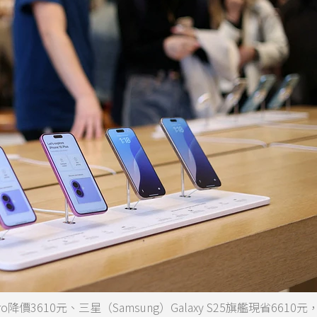
o降價3610元、三星（Samsung）Galaxy S25旗艦現省6610