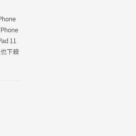
hone
hone
d 11
噪版也下殺