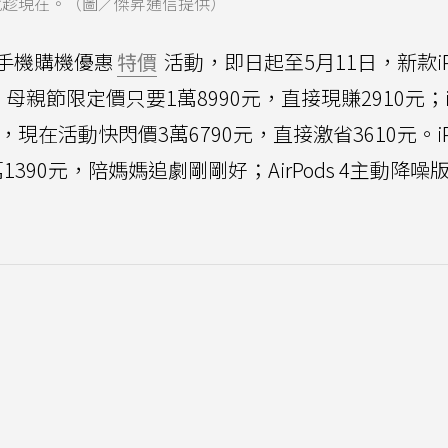
就趁現在。（圖／傑昇通信提供）
手機購機優惠
特價
活動，即日起至5月11日，新款iP
元，母親節限定價只要1萬8990元，直接現賺2910元；iP
0元，現在活動快閃價3萬6790元，直接激省3610元。iPa
要1萬1390元，陪媽媽追劇剛剛好；AirPods 4主動降