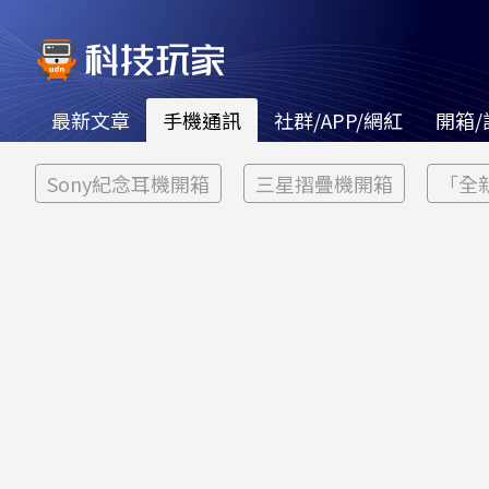
最新文章
手機通訊
社群/APP/網紅
開箱/
Sony紀念耳機開箱
三星摺疊機開箱
「全