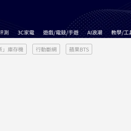
評測
3C家電
遊戲/電競/手遊
AI浪潮
教學/工
新」庫存機
行動斷網
蘋果BTS