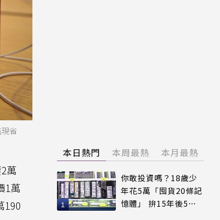
旗艦現省
本日熱門
本周最熱
本月最熱
要2萬
你敢投資嗎？18歲少
價1萬
年花5萬「囤貨20條記
憶體」 拚15年後5倍
190
賣出