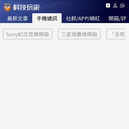
最新文章
手機通訊
社群/APP/網紅
開箱/評
Sony紀念耳機開箱
三星摺疊機開箱
「全新