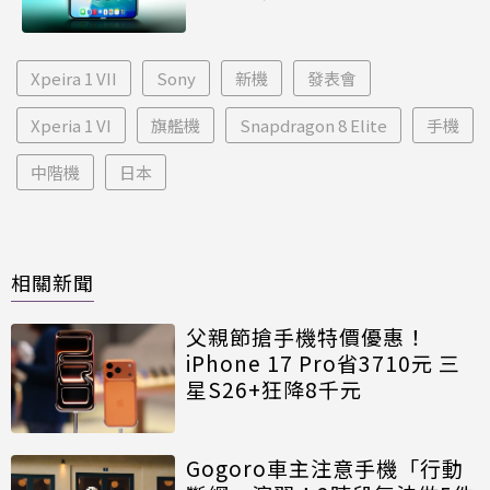
Xpeira 1 VII
Sony
新機
發表會
Xperia 1 VI
旗艦機
Snapdragon 8 Elite
手機
中階機
日本
相關新聞
父親節搶手機特價優惠！
iPhone 17 Pro省3710元 三
星S26+狂降8千元
Gogoro車主注意手機「行動