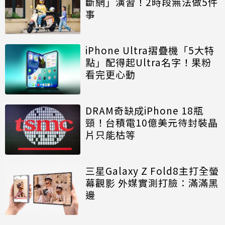
斷網」演習！2時段無法做5件
事
iPhone Ultra摺疊機「5大特
點」配得起Ultra名字！果粉
看完更心動
DRAM奇缺成iPhone 18瓶
頸！台積電10億美元待封裝晶
片只能枯等
三星Galaxy Z Fold8主打全螢
幕觀影 外媒實測打臉：滿滿黑
邊