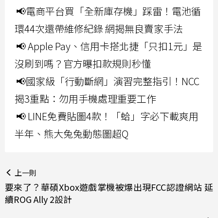
📢電商平台買「全新庫存機」踩雷！電池循
環44次還帶維修紀錄 網揭無良賣家手法
📢 Apple Pay、信用卡搭北捷「只扣1元」是
沒刷到嗎？官方曝扣款規則秒懂
📢國家級「行動斷網」演習完整指引！NCC
揭3重點：勿用手機處理重要工作
📢 LINE免費貼圖4款！「蛤」字必下載爽用
半年、熊大兔兔動態圖超Q
上一則
要來了？華碩Xbox遊戲掌機被爆出現FCC認證網站 延
續ROG Ally 2設計