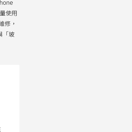
one
大量使用
維修，
與「玻
院