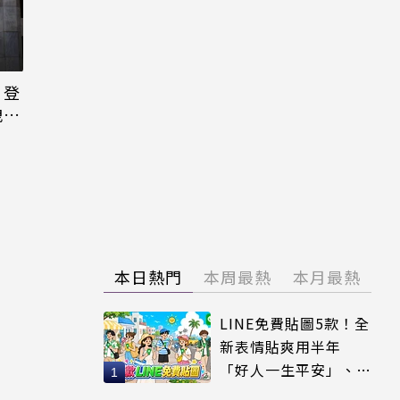
日登
洩端
本日熱門
本周最熱
本月最熱
LINE免費貼圖5款！全
新表情貼爽用半年
「好人一生平安」、
「好熱」必用