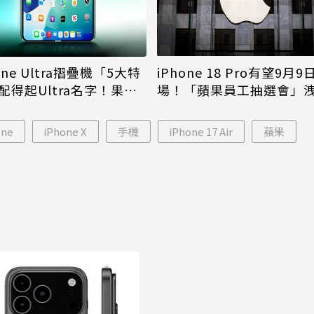
iPhone 18 Pro有望9月9
one Ultra摺疊機「5大特
場！「蘋果員工抽選會」
配得起Ultra名字！果粉
倪
更心動
one
iPhone X
手機
iPhone 17 Air
蘋果