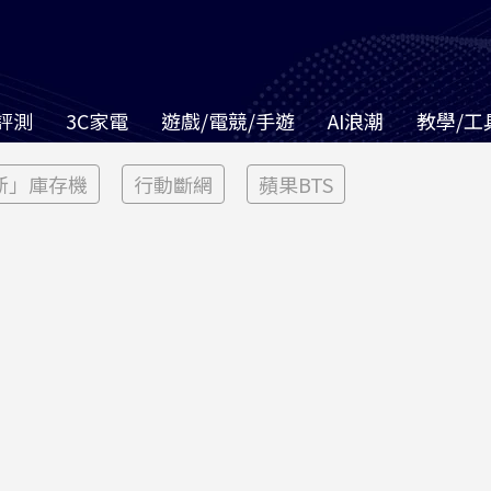
評測
3C家電
遊戲/電競/手遊
AI浪潮
教學/工
新」庫存機
行動斷網
蘋果BTS