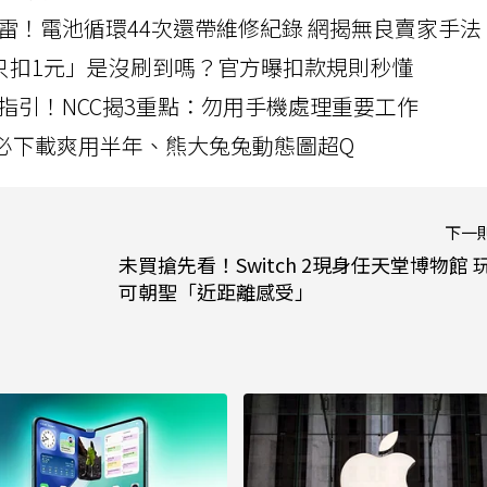
雷！電池循環44次還帶維修紀錄 網揭無良賣家手法
北捷「只扣1元」是沒刷到嗎？官方曝扣款規則秒懂
指引！NCC揭3重點：勿用手機處理重要工作
」字必下載爽用半年、熊大兔兔動態圖超Q
下一
未買搶先看！Switch 2現身任天堂博物館 
可朝聖「近距離感受」