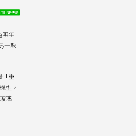
用LINE傳送
為明年
有另一款
場「重
o機型，
片玻璃」