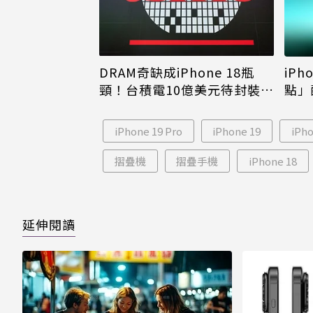
DRAM奇缺成iPhone 18瓶
iPh
頸！台積電10億美元待封裝晶
點」
片只能枯等
看完
iPhone 19 Pro
iPhone 19
iPh
摺疊機
摺疊手機
iPhone 18
延伸閱讀