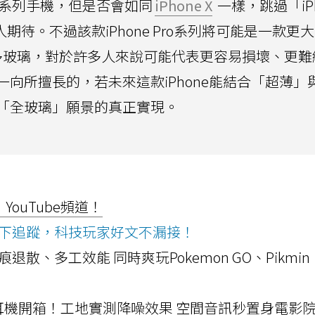
系列手機，但是否會如同
iPhone X
一樣，跳過「iPh
人期待。不過該款iPhone Pro系列將可能是一款更
更多玻璃，對於許多人來說可能代表更容易損壞、更難
向所擅長的，若未來這款iPhone能結合「超薄」
「全玻璃」願景的真正實現。
ouTube頻道！
ws按下追蹤，科技玩家好文不漏接！
a開箱！摺痕退散、多工效能 同時爽玩Pokemon GO、Pikmin
LLEXION耳機開箱！工地實測降噪效果 空間音訊秒置身電影