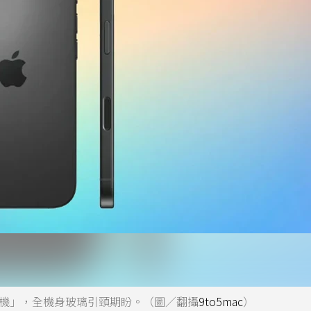
革命機」，全機身玻璃引頸期盼。（圖／翻攝
9to5mac
）