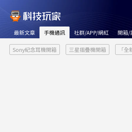
最新文章
手機通訊
社群/APP/網紅
開箱/
Sony紀念耳機開箱
三星摺疊機開箱
「全