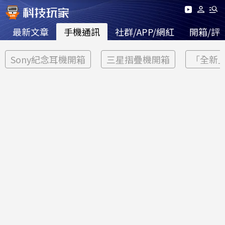
最新文章
手機通訊
社群/APP/網紅
開箱/評
Sony紀念耳機開箱
三星摺疊機開箱
「全新