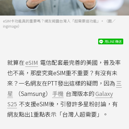
eSIM卡功能真的重要嗎？網友揭露台灣人「超需要這功能」。（圖／
ingimage）
用LINE傳送
就算在
eSIM
電信配套最完善的美國，普及率
也不高，那麼究竟eSIM重不重要？有沒有未
來？一名網友在PTT發出這樣的疑問，因為
三
星
（Samsung）
手機
台灣版本的
Galaxy
S25
不支援eSIM後，引發許多星粉討論，有
網友點出1重點表示「台灣人超需要」。