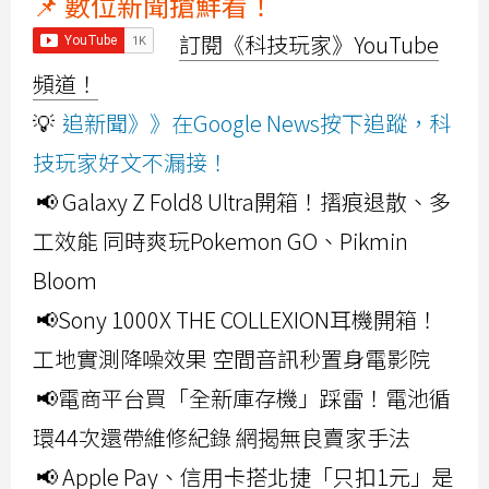
📌 數位新聞搶鮮看！
訂閱《科技玩家》YouTube
頻道！
💡
追新聞》》在Google News按下追蹤，科
技玩家好文不漏接！
📢 Galaxy Z Fold8 Ultra開箱！摺痕退散、多
工效能 同時爽玩Pokemon GO、Pikmin
Bloom
📢Sony 1000X THE COLLEXION耳機開箱！
工地實測降噪效果 空間音訊秒置身電影院
📢電商平台買「全新庫存機」踩雷！電池循
環44次還帶維修紀錄 網揭無良賣家手法
📢 Apple Pay、信用卡搭北捷「只扣1元」是