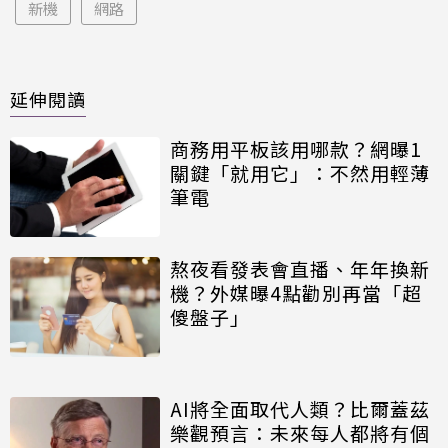
新機
網路
延伸閱讀
商務用平板該用哪款？網曝1
關鍵「就用它」：不然用輕薄
筆電
熬夜看發表會直播、年年換新
機？外媒曝4點勸別再當「超
傻盤子」
AI將全面取代人類？比爾蓋茲
樂觀預言：未來每人都將有個