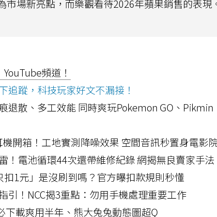
市場新亮點，而樂觀看待2026年蘋果銷售的表現
ouTube頻道！
ws按下追蹤，科技玩家好文不漏接！
a開箱！摺痕退散、多工效能 同時爽玩Pokemon GO、Pikmin
LLEXION耳機開箱！工地實測降噪效果 空間音訊秒置身電影
雷！電池循環44次還帶維修紀錄 網揭無良賣家手法
北捷「只扣1元」是沒刷到嗎？官方曝扣款規則秒懂
指引！NCC揭3重點：勿用手機處理重要工作
」字必下載爽用半年、熊大兔兔動態圖超Q