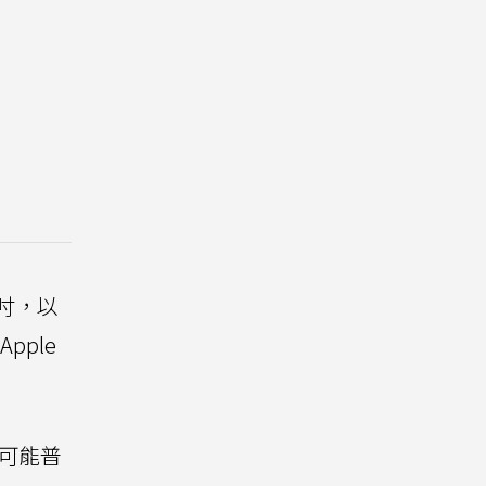
吋，以
ple
現可能普