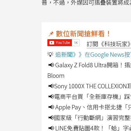
普，不過，外媒因可摺疊裝置將成為
📌 數位新聞搶鮮看！
訂閱《科技玩家》Y
💡
追新聞》》在Google Ne
📢 Galaxy Z Fold8 Ultr
Bloom
📢Sony 1000X THE CO
📢電商平台買「全新庫存機」踩
📢 Apple Pay、信用卡搭
📢國家級「行動斷網」演習完整
📢 LINE免費貼圖4款！「蛤