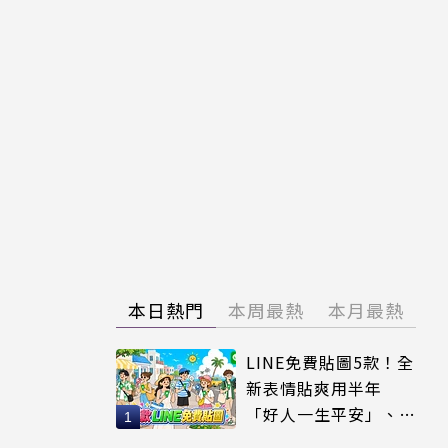
本日熱門
本周最熱
本月最熱
LINE免費貼圖5款！全
新表情貼爽用半年
「好人一生平安」、
「好熱」必用