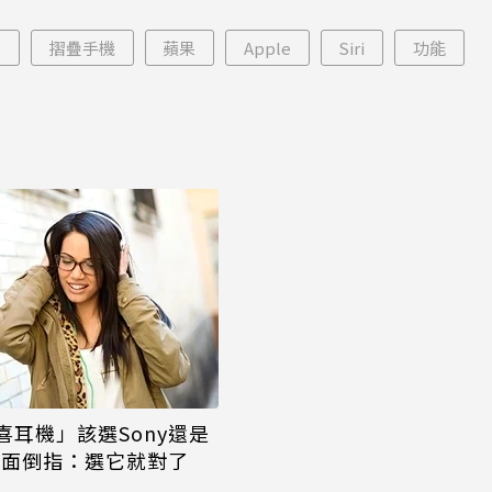
能枯等
看完更心動
疊
摺疊手機
蘋果
Apple
Siri
功能
喜耳機」該選Sony還是
網一面倒指：選它就對了