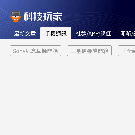
最新文章
手機通訊
社群/APP/網紅
開箱/
Sony紀念耳機開箱
三星摺疊機開箱
「全