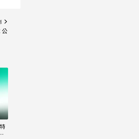
則
 公
大特
粉