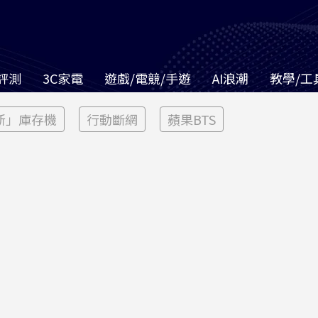
評測
3C家電
遊戲/電競/手遊
AI浪潮
教學/工
新」庫存機
行動斷網
蘋果BTS