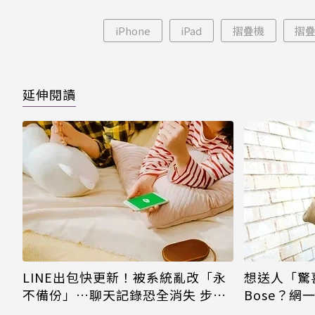
片只
iPhone
iPad
摺疊機
摺
延伸閱讀
LINE出包快更新！被系統亂改「永
想送人「驚
不備份」…聊天記錄恐全消失 步驟
Bose？
一次看