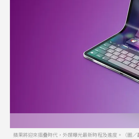
蘋果將迎來摺疊時代，外媒曝光最新時程及進度。（圖／翻攝自