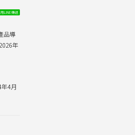
用LINE傳送
產品導
026年
」
4年4月