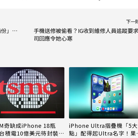
下一
備份」…
手機送修被偷看？IG收到維修人員追蹤要求
司回應令她心寒
M奇缺成iPhone 18瓶
iPhone Ultra摺疊機「5
台積電10億美元待封裝晶
點」配得起Ultra名字！果