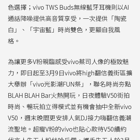
色選擇；vivo TWS Buds無線藍牙耳機則以AI
通話降噪提供高音質享受，一次提供「陶瓷
白」、「宇宙藍」時尚雙色，更顯自我風
格。
為讓更多V粉親臨感受vivo蔡司人像的極致魅
力，即日起至3月9日vivo將high翻信義街區擴
大舉辦「vivo光影潮FUN祭」，聯名時尚夯點
BLAH BLAH Bar火熱開玩，日夜體驗V50街拍
時尚、暢玩拍立得模式並有機會抽中全新vivo
V50，週末晚間更安排人氣DJ接力嗨翻信義潮
流聖地。超寵V粉的vivo也貼心款待V50續約