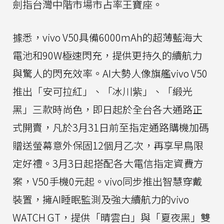
劍指台灣中階市場市占率王寶座。
據悉，vivo V50具備6000mAh的超薄藍海大
電池和90W極速閃充，提供更持久的續航力
與驚人的閃充效率。AI大勢人像旗艦vivo V50
推出「安可拉紅」、「冰川紫」、「緞光
黑」三款時尚色，即日起於全台各大通路正
式開賣，凡於3月31日前至指定通路購機加碼
贈送螢幕意外保固12個月乙次，再享早鳥限
定好禮。3月3日起搭配各大電信指定資費方
案，V50手機0元起。vivo同步推出智慧穿戴
裝置，擁AI睡眠監測及強大續航力的vivo
WATCH GT，提供「晴雲白」與「夏夜黑」雙