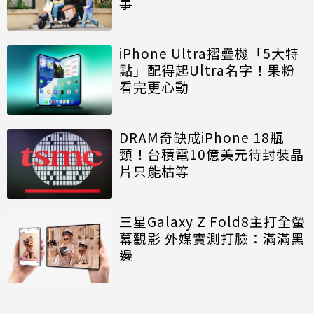
事
iPhone Ultra摺疊機「5大特
點」配得起Ultra名字！果粉
看完更心動
DRAM奇缺成iPhone 18瓶
頸！台積電10億美元待封裝晶
片只能枯等
三星Galaxy Z Fold8主打全螢
幕觀影 外媒實測打臉：滿滿黑
邊