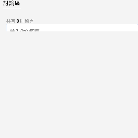
討論區
共有
0
則留言
規範
回覆
還沒有留言，成為第一個發言的人吧！