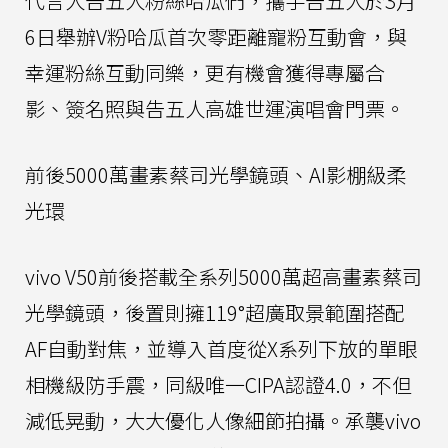
代言人告五人粉絲哈瓜們，攜手告五人於3月
6日舉辦V粉哈瓜首次零距離寵粉互動會，與
幸運粉絲互動同樂，更有機會獲得專屬合
影、簽名照與告五人高雄世運演唱會門票。
前後5000萬畫素蔡司光學鏡頭、AI影棚級柔
光環
vivo V50前後搭載全系列5000萬超高畫素蔡司
光學鏡頭，後置則擁119°超廣取景範圍搭配
AF自動對焦，並導入首度從X系列下放的單眼
相機級防手震，同級唯一CIPA認證4.0，不但
減低晃動，大大優化人像細節拍攝。承襲vivo