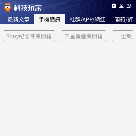
最新文章
手機通訊
社群/APP/網紅
開箱/評
Sony紀念耳機開箱
三星摺疊機開箱
「全新