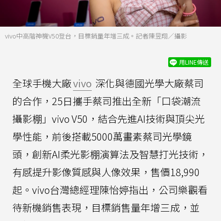
vivo中高階神機V50登台，目標銷量年增三成。記者陳昱翔／攝影
用LINE傳送
全球手機大廠
vivo
深化與德國光學大廠蔡司
的合作，25日攜手蔡司推出全新「口袋潮流
攝影棚」vivo V50，結合先進AI技術與頂尖光
學性能，前後搭載5000萬畫素蔡司光學鏡
頭，創新AI柔光影棚演算法及智慧打光技術，
有感提升影像質感與人像效果，售價18,990
起。vivo台灣總經理陳怡婷指出，公司樂觀看
待新機銷售表現，目標銷售量年增三成，並