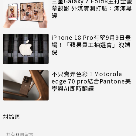
三星Galaxy Z Fold8主打全螢
幕觀影 外媒實測打臉：滿滿黑
邊
iPhone 18 Pro有望9月9日登
場！「蘋果員工抽選會」洩端
倪
不只賣弄色彩！Motorola
edge 70 pro結合Pantone美
學與AI即時翻譯
討論區
共有
0
則留言