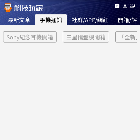
最新文章
手機通訊
社群/APP/網紅
開箱/評
Sony紀念耳機開箱
三星摺疊機開箱
「全新