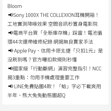
Bloom
📢Sony 1000X THE COLLEXION耳機開箱！
工地實測降噪效果 空間音訊秒置身電影院
📢電商平台買「全新庫存機」踩雷！電池循
環44次還帶維修紀錄 網揭無良賣家手法
📢 Apple Pay、信用卡搭北捷「只扣1元」是
沒刷到嗎？官方曝扣款規則秒懂
📢國家級「行動斷網」演習完整指引！NCC
揭3重點：勿用手機處理重要工作
📢 LINE免費貼圖4款！「蛤」字必下載爽用
半年、熊大兔兔動態圖超Q