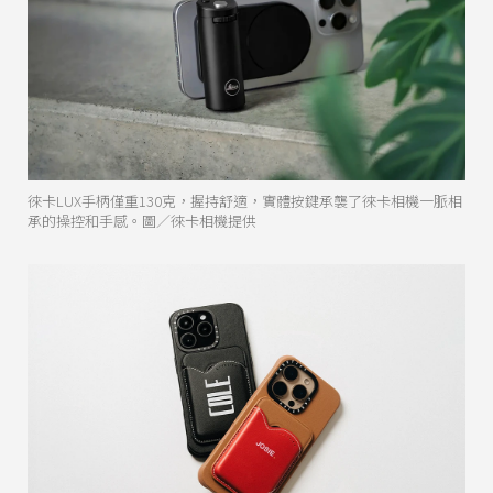
徠卡LUX手柄僅重130克，握持舒適，實體按鍵承襲了徠卡相機一脈相
承的操控和手感。圖／徠卡相機提供