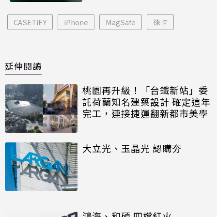
CASETiFY
iPhone
MagSafe
徠卡
延伸閱讀
桃園再升級！「台鐵新站」委
託荷蘭知名建築設計 確定這年
完工，連接捷運翻新都市美學
大立光、玉晶光 認購夯
鴻海、和碩 四檔紅火