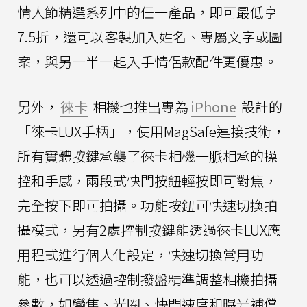
情人節精選系列中的任一產品，即可最低享
7.5折，還可以客製加入姓名、專屬文字或圖
案，與另一半一起入手情侶款配件更優惠。
另外，
徠卡
相機也推出專為
iPhone
設計的
「徠卡LUX手柄」，使用MagSafe連接技術，
所有實體按鍵承襲了徠卡相機一脈相承的操
控和手感，兩段式快門按鈕輕按即可對焦，
完全按下即可拍攝。功能按鈕可快速切換拍
攝模式，另有2處控制按鍵能透過徠卡LUX應
用程式進行個人化設定，快速切換常用功
能，也可以透過控制撥盤精準調整相機拍攝
參數，如變焦、光圈、快門速度和曝光補償