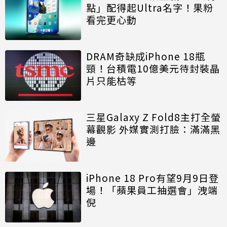
點」配得起Ultra名字！果粉
看完更心動
DRAM奇缺成iPhone 18瓶
頸！台積電10億美元待封裝晶
片只能枯等
三星Galaxy Z Fold8主打全螢
幕觀影 外媒實測打臉：滿滿黑
邊
iPhone 18 Pro有望9月9日登
場！「蘋果員工抽選會」洩端
倪