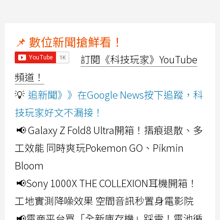
📌 數位新聞搶鮮看！
訂閱《科技玩家》YouTube
頻道！
💡
追新聞》》在Google News按下追蹤，科
技玩家好文不漏接！
📢 Galaxy Z Fold8 Ultra開箱！摺痕退散、多
工效能 同時爽玩Pokemon GO、Pikmin
Bloom
📢Sony 1000X THE COLLEXION耳機開箱！
工地實測降噪效果 空間音訊秒置身電影院
📢電商平台買「全新庫存機」踩雷！電池循