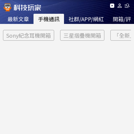
最新文章
手機通訊
社群/APP/網紅
開箱/評
Sony紀念耳機開箱
三星摺疊機開箱
「全新