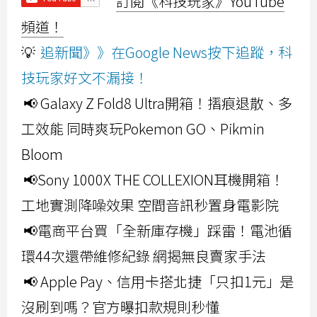
訂閱《科技玩家》YouTube
頻道！
💡
追新聞》》在Google News按下追蹤，科
技玩家好文不漏接！
📢 Galaxy Z Fold8 Ultra開箱！摺痕退散、多
工效能 同時爽玩Pokemon GO、Pikmin
Bloom
📢Sony 1000X THE COLLEXION耳機開箱！
工地實測降噪效果 空間音訊秒置身電影院
📢電商平台買「全新庫存機」踩雷！電池循
環44次還帶維修紀錄 網揭無良賣家手法
📢 Apple Pay、信用卡搭北捷「只扣1元」是
沒刷到嗎？官方曝扣款規則秒懂