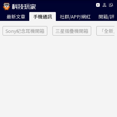
最新文章
手機通訊
社群/APP/網紅
開箱/評
Sony紀念耳機開箱
三星摺疊機開箱
「全新