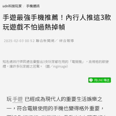
udn科技玩家
手機通訊
手遊最強手機推薦！內行人推這3款
玩遊戲不怕過熱掉幀
2025-02-03 08:52
聯合新聞網／ 綜合報導
知名通訊行傑昇通信彙整出3支玩家都在用的「電競機」，高規格的軟硬
體，讓許多玩家趨之若鶩。（圖／ingimage）
用LINE傳送
玩
手遊
已經成為現代人的重要生活娛樂之
一，符合電競使用的手機也變得格外重要，