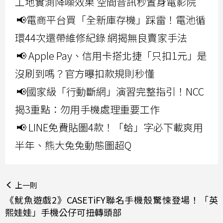
工地實測降噪效果 空間音訊秒置身電影院
📢電商平台買「全新庫存機」踩雷！電池循
環44次還帶維修紀錄 網揭無良賣家手法
📢 Apple Pay、信用卡搭北捷「只扣1元」是
沒刷到嗎？官方曝扣款規則秒懂
📢國家級「行動斷網」演習完整指引！NCC
揭3重點：勿用手機處理重要工作
📢 LINE免費貼圖4款！「蛤」字必下載爽用
半年、熊大兔兔動態圖超Q
上一則
《魷魚遊戲2》CASETiFY聯名手機殼驚悚登場！「英
熙娃娃」手機公仔可扭轉頭部