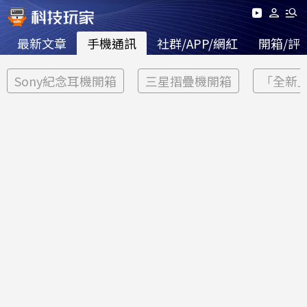
最新文章
手機通訊
社群/APP/網紅
開箱/評
Sony紀念耳機開箱
三星摺疊機開箱
「全新