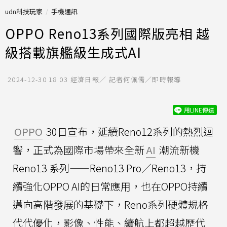
udn科技玩家
手機通訊
OPPO Reno13系列國際版亮相 越
級搭載旗艦級生成式AI
2024-12-30 18:03
經濟日報／ 記者何佩儒／即時報導
用LINE傳送
OPPO
30日宣布，延續Reno12系列的熱烈迴
響，正式為國際市場帶來全新
AI
潮流新機
Reno13 系列——Reno13 Pro／Reno13，持
續強化OPPO AI的日常應用，也在OPPO持續
邁向高階發展的基礎下，Reno系列硬體規格
代代優化，影像、性能、續航上都超越歷代