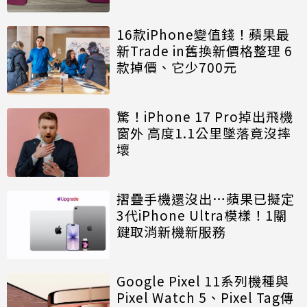
16款iPhone變值錢！蘋果最
新Trade in舊換新價格整理 6
款掉價、它少700元
驚！iPhone 17 Pro掉出飛機
窗外 高度1.1公里墜落竟沒摔
壞
摺疊手機還沒出…蘋果已擬定
3代iPhone Ultra模樣！1關
鍵取消新機新服務
Google Pixel 11系列機種與
Pixel Watch 5、Pixel Tag傳