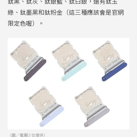
鈦黑、鈦灰、鈦銀藍、鈦白銀，還有鈦玉
綠、鈦墨黑和鈦粉金（這三種應該會是官網
限定色喔）。
（圖／電獺少女提供）