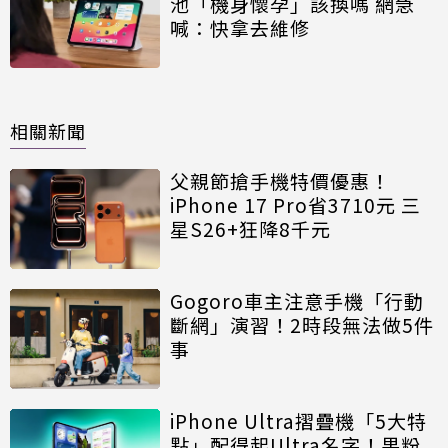
池「機身懷孕」該換嗎 網急
喊：快拿去維修
相關新聞
父親節搶手機特價優惠！
iPhone 17 Pro省3710元 三
星S26+狂降8千元
Gogoro車主注意手機「行動
斷網」演習！2時段無法做5件
事
iPhone Ultra摺疊機「5大特
點」配得起Ultra名字！果粉