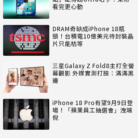
看完更心動
DRAM奇缺成iPhone 18瓶
頸！台積電10億美元待封裝晶
片只能枯等
三星Galaxy Z Fold8主打全螢
幕觀影 外媒實測打臉：滿滿黑
邊
iPhone 18 Pro有望9月9日登
場！「蘋果員工抽選會」洩端
倪