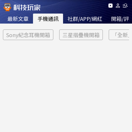
最新文章
手機通訊
社群/APP/網紅
開箱/評
Sony紀念耳機開箱
三星摺疊機開箱
「全新