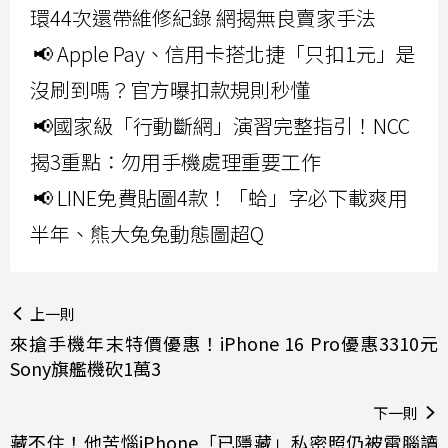
環44次還帶維修紀錄 網揭無良賣家手法
📢 Apple Pay、信用卡搭北捷「只扣1元」是
沒刷到嗎？官方曝扣款規則秒懂
📢國家級「行動斷網」演習完整指引！NCC
揭3重點：勿用手機處理重要工作
📢 LINE免費貼圖4款！「蛤」字必下載爽用
半年、熊大兔兔動態圖超Q
上一則
來搶手機年末特價優惠！iPhone 16 Pro優惠3310元
Sony旗艦機砍1萬3
下一則
藏不住！他苦惱iPhone「已隱藏」私密照仍被電腦讀