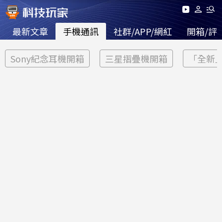
最新文章
手機通訊
社群/APP/網紅
開箱/評
Sony紀念耳機開箱
三星摺疊機開箱
「全新