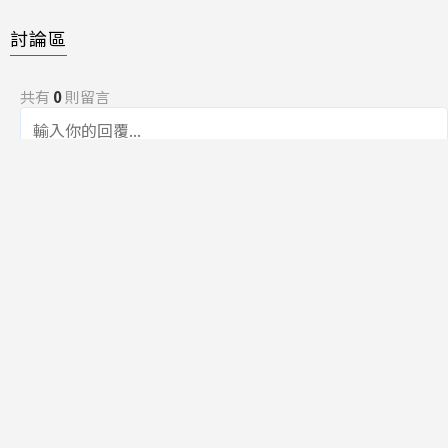
討論區
共有
0
則留言
規範
回覆
還沒有留言，成為第一個發言的人吧！