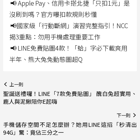
📢 Apple Pay、信用卡搭北捷「只扣1元」是
沒刷到嗎？官方曝扣款規則秒懂
📢國家級「行動斷網」演習完整指引！NCC
揭3重點：勿用手機處理重要工作
📢 LINE免費貼圖4款！「蛤」字必下載爽用
半年、熊大兔兔動態圖超Q
上一則
聖誕送禮囉！LINE「7款免費貼圖」 醜白兔超實用、
鹿人與泥鰍陪你E起嗨
下一則
手機儲存空間不足怎麼辦？她用LINE這招「秒清出
94G」驚：竟佔三分之一