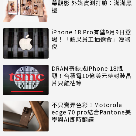
幕觀影 外媒實測打臉：滿滿黑
邊
iPhone 18 Pro有望9月9日登
場！「蘋果員工抽選會」洩端
倪
DRAM奇缺成iPhone 18瓶
頸！台積電10億美元待封裝晶
片只能枯等
不只賣弄色彩！Motorola
edge 70 pro結合Pantone美
學與AI即時翻譯