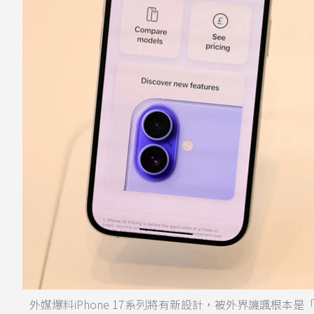
外媒爆料iPhone 17系列將有新設計，被外界譏諷根本是「iPi