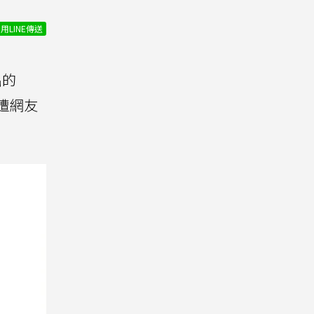
用LINE傳送
出的
遭網友