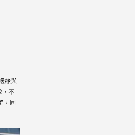
邊緣與
致敬，不
鏈，同