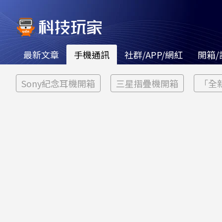
最新文章
手機通訊
社群/APP/網紅
開箱/
Sony紀念耳機開箱
三星摺疊機開箱
「全