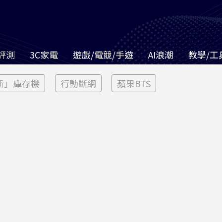
評測
3C家電
遊戲/電競/手遊
AI浪潮
教學/工
新」庫存機
行動斷網
蘋果BTS