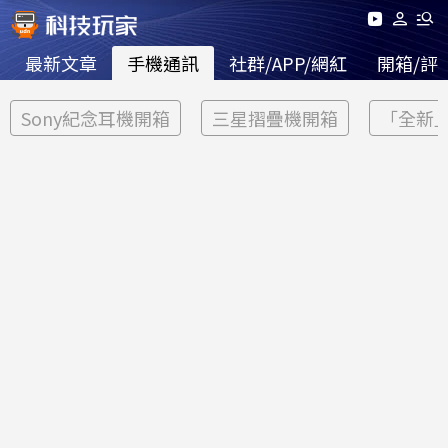
最新文章
手機通訊
社群/APP/網紅
開箱/評
Sony紀念耳機開箱
三星摺疊機開箱
「全新