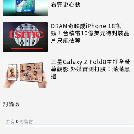
看完更心動
DRAM奇缺成iPhone 18瓶
頸！台積電10億美元待封裝晶
片只能枯等
三星Galaxy Z Fold8主打全螢
幕觀影 外媒實測打臉：滿滿黑
邊
討論區
共有
0
則留言