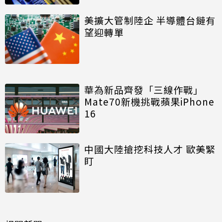
美擴大管制陸企 半導體台鏈有
望迎轉單
華為新品齊發「三線作戰」
Mate70新機挑戰蘋果iPhone
16
中國大陸搶挖科技人才 歐美緊
盯