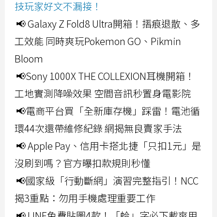
技玩家好文不漏接！
📢 Galaxy Z Fold8 Ultra開箱！摺痕退散、多
工效能 同時爽玩Pokemon GO、Pikmin
Bloom
📢Sony 1000X THE COLLEXION耳機開箱！
工地實測降噪效果 空間音訊秒置身電影院
📢電商平台買「全新庫存機」踩雷！電池循
環44次還帶維修紀錄 網揭無良賣家手法
📢 Apple Pay、信用卡搭北捷「只扣1元」是
沒刷到嗎？官方曝扣款規則秒懂
📢國家級「行動斷網」演習完整指引！NCC
揭3重點：勿用手機處理重要工作
📢 LINE免費貼圖4款！「蛤」字必下載爽用