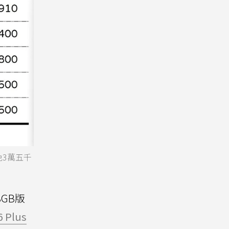
免3萬五千
8GB版
6 Plus