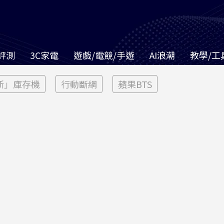
評測
3C家電
遊戲/電競/手遊
AI浪潮
教學/工
新」庫存機
行動斷網
蘋果BTS