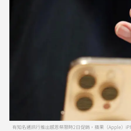
有知名通訊行推出感恩祭限時2日促銷，蘋果（Apple）iPh