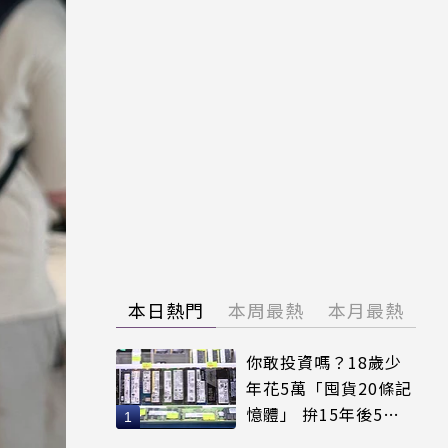
本日熱門
本周最熱
本月最熱
你敢投資嗎？18歲少
年花5萬「囤貨20條記
憶體」 拚15年後5倍
賣出