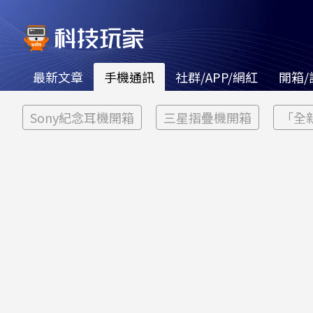
最新文章
手機通訊
社群/APP/網紅
開箱/
Sony紀念耳機開箱
三星摺疊機開箱
「全