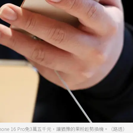
one 16 Pro免3萬五千元，讓猶豫的果粉趁勢換機。（路透）