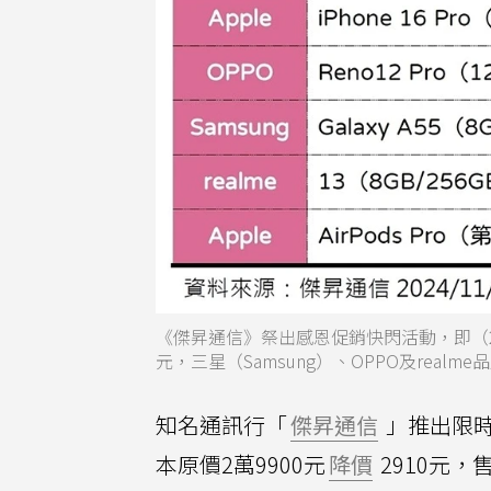
《傑昇通信》祭出感恩促銷快閃活動，即（23）日
元，三星（Samsung）、OPPO及rea
知名通訊行「
傑昇通信
」推出限時兩
本原價2萬9900元
降價
2910元，