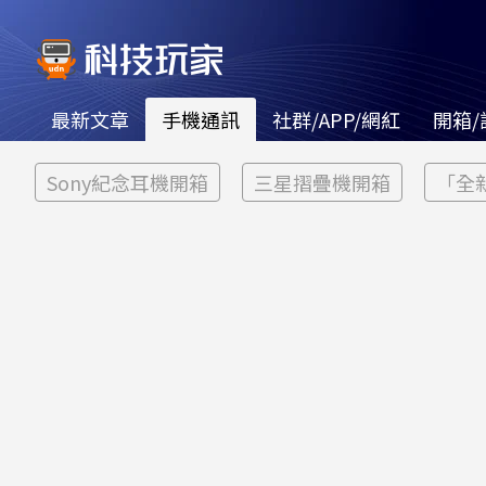
最新文章
手機通訊
社群/APP/網紅
開箱/
Sony紀念耳機開箱
三星摺疊機開箱
「全