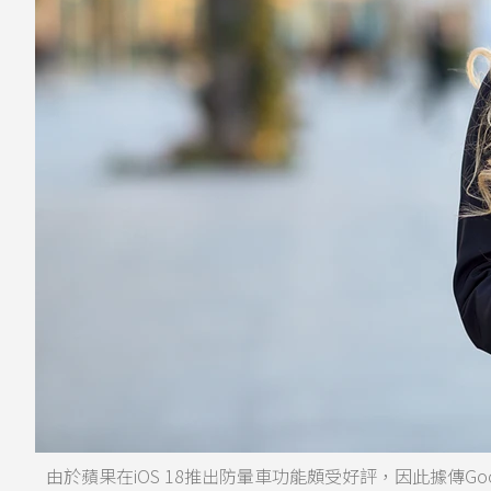
由於蘋果在iOS 18推出防暈車功能頗受好評，因此據傳Goo