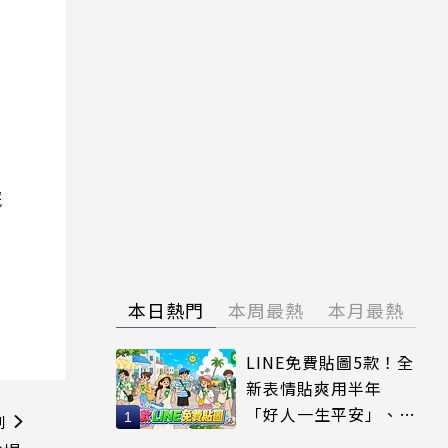
院
本日熱門
本周最熱
本月最熱
LINE免費貼圖5款！全
新表情貼爽用半年
「好人一生平安」、
則
「好熱」必用