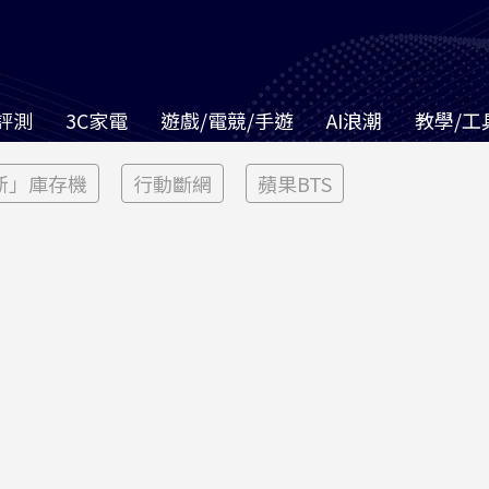
評測
3C家電
遊戲/電競/手遊
AI浪潮
教學/工
新」庫存機
行動斷網
蘋果BTS