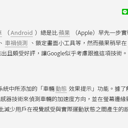
卓
（
Android
）總是比
蘋果
（Apple）早先一步
、
車禍偵測
、鎖定畫面小工具等，然而蘋果稍早在
出且頗受好評，讓Google似乎考慮跟進這項技術。
8系統中所添加的「車輛
動態
效果提示」功能。據了
感器技術來偵測車輛的加速度方向，並在螢幕邊緣
此減少用戶在視覺感受與實際運動狀態之間產生的