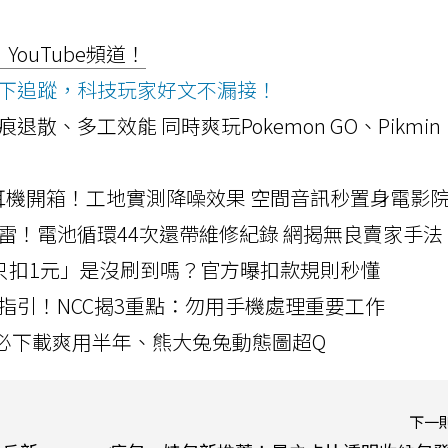
ouTube頻道！
ws按下追蹤，科技玩家好文不漏接！
a開箱！摺痕退散、多工效能 同時爽玩Pokemon GO、Pikmin
LLEXION耳機開箱！工地實測降噪效果 空間音訊秒置身電影
雷！電池循環44次還帶維修紀錄 網揭無良賣家手法
北捷「只扣1元」是沒刷到嗎？官方曝扣款規則秒懂
指引！NCC揭3重點：勿用手機處理重要工作
」字必下載爽用半年、熊大兔兔動態圖超Q
下一