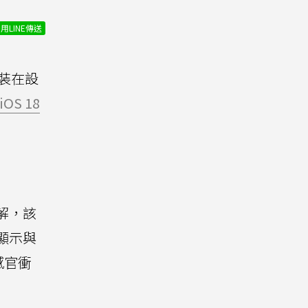
用LINE傳送
實裝在設
iOS 18
解，該
顯示與
感官衝