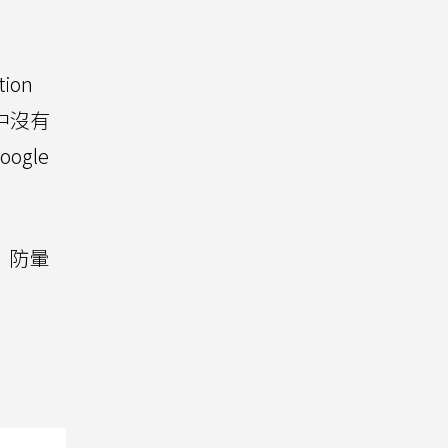
ion
中沒有
gle
p」防暈