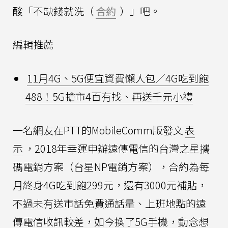
酸「不缺錢就洗（
合約
）」吧。
編輯推薦
11月4G、5G便宜資費懶人包／4G吃到飽
488！5G搶市4百有找、再送千元小禮
一名網友在PTT的MobileComm版發文
表
示
，2018年幸運申辦遠傳電信的台灣之星攜
碼電銷方案（台星NP電銷方案），合約為每
月終身4G吃到飽299元，還有3000元補貼，
不過未有送市話免費通話量、上班地點的遠
傳電信收訊較差，如今換了5G手機，動念想