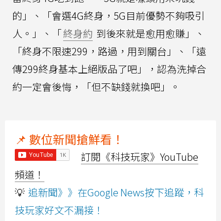
的」、「會選4G終身，5G目前優勢不夠吸引
人。」、「
終身約
到後來就是愈用愈賺」、
「終身不限速299，路過，用到關台」、「遠
傳299終身基本上絕版品了吧」，認為洗掉合
約一定會後悔，「但不缺錢就換吧」。
📌 數位新聞搶鮮看！
訂閱《科技玩家》YouTube
頻道！
💡
追新聞》》在Google News按下追蹤，科
技玩家好文不漏接！