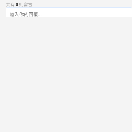
共有
0
則留言
規範
回覆
還沒有留言，成為第一個發言的人吧！
訂閱