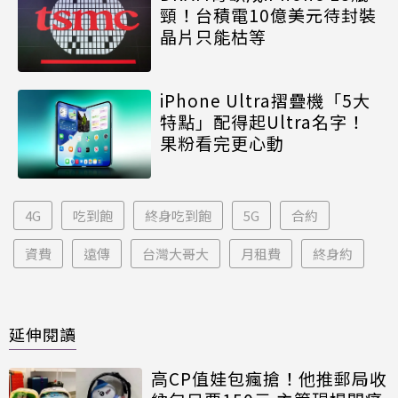
頸！台積電10億美元待封裝
晶片只能枯等
iPhone Ultra摺疊機「5大
特點」配得起Ultra名字！
果粉看完更心動
4G
吃到飽
終身吃到飽
5G
合約
資費
遠傳
台灣大哥大
月租費
終身約
延伸閱讀
高CP值娃包瘋搶！他推郵局收