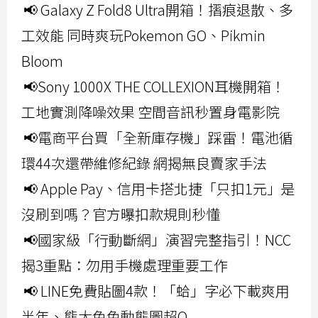
📢 Galaxy Z Fold8 Ultra開箱！摺痕退散、多
工效能 同時爽玩Pokemon GO、Pikmin
Bloom
📢Sony 1000X THE COLLEXION耳機開箱！
工地實測降噪效果 空間音訊秒置身電影院
📢電商平台買「全新庫存機」踩雷！電池循
環44次還帶維修紀錄 網揭無良賣家手法
📢 Apple Pay、信用卡搭北捷「只扣1元」是
沒刷到嗎？官方曝扣款規則秒懂
📢國家級「行動斷網」演習完整指引！NCC
揭3重點：勿用手機處理重要工作
📢 LINE免費貼圖4款！「蛤」字必下載爽用
半年、熊大兔兔動態圖超Q