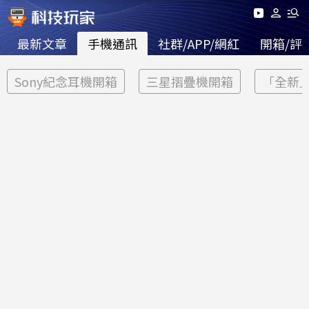
最新文章
手機通訊
社群/APP/網紅
開箱/評
Sony紀念耳機開箱
三星摺疊機開箱
「全新