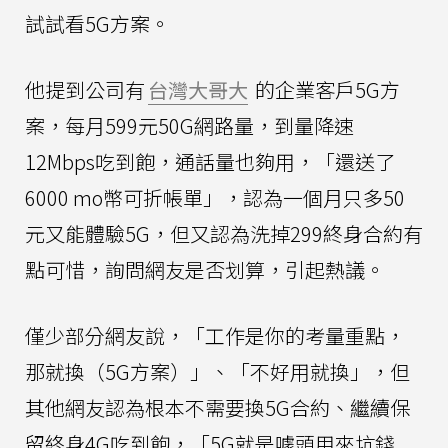
試試看5G方案。
他提到公司有
台灣大哥大
的企業客戶5G方
案，每月599元50G網路量，到量降速
12Mbps吃到飽，通話量也夠用，「還送了
6000 mo幣可折帳單」，認為一個月只多50
元又能體驗5G，但又認為洗掉299終身合約有
點可惜，詢問網友是否划算，引起熱議。
僅少部分網友說，「工作是你的考量重點，
那就換（5G方案）」、「不好用就換」，但
其他網友認為根本不需要換5G合約、繼續保
留終身4G吃到飽，「5G就是噱頭用來坑錢