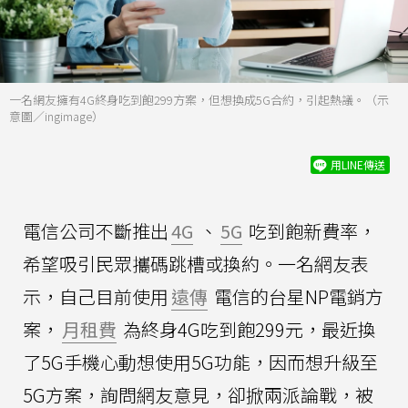
一名網友擁有4G終身吃到飽299方案，但想換成5G合約，引起熱議。（示
意圖／ingimage）
用LINE傳送
電信公司不斷推出
4G
、
5G
吃到飽新費率，
希望吸引民眾攜碼跳槽或換約。一名網友表
示，自己目前使用
遠傳
電信的台星NP電銷方
案，
月租費
為終身4G吃到飽299元，最近換
了5G手機心動想使用5G功能，因而想升級至
5G方案，詢問網友意見，卻掀兩派論戰，被