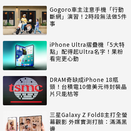
Gogoro車主注意手機「行動
斷網」演習！2時段無法做5件
事
iPhone Ultra摺疊機「5大特
點」配得起Ultra名字！果粉
看完更心動
DRAM奇缺成iPhone 18瓶
頸！台積電10億美元待封裝晶
片只能枯等
三星Galaxy Z Fold8主打全螢
幕觀影 外媒實測打臉：滿滿黑
邊