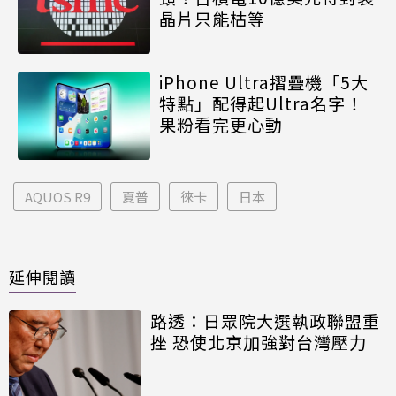
晶片只能枯等
iPhone Ultra摺疊機「5大
特點」配得起Ultra名字！
果粉看完更心動
AQUOS R9
夏普
徠卡
日本
延伸閱讀
路透：日眾院大選執政聯盟重
挫 恐使北京加強對台灣壓力