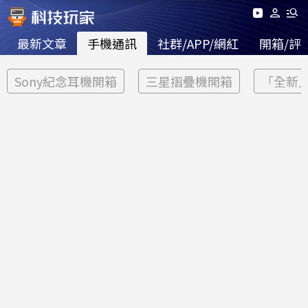
最新文章
手機通訊
社群/APP/網紅
開箱/評
Sony紀念耳機開箱
三星摺疊機開箱
「全新