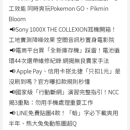
工效能 同時爽玩Pokemon GO、Pikmin
Bloom
📢Sony 1000X THE COLLEXION耳機開箱！
工地實測降噪效果 空間音訊秒置身電影院
📢電商平台買「全新庫存機」踩雷！電池循
環44次還帶維修紀錄 網揭無良賣家手法
📢 Apple Pay、信用卡搭北捷「只扣1元」是
沒刷到嗎？官方曝扣款規則秒懂
📢國家級「行動斷網」演習完整指引！NCC
揭3重點：勿用手機處理重要工作
📢 LINE免費貼圖4款！「蛤」字必下載爽用
半年、熊大兔兔動態圖超Q