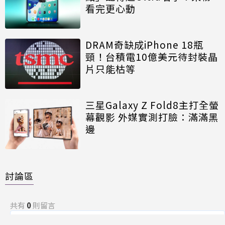
看完更心動
DRAM奇缺成iPhone 18瓶
頸！台積電10億美元待封裝晶
片只能枯等
三星Galaxy Z Fold8主打全螢
幕觀影 外媒實測打臉：滿滿黑
邊
討論區
共有
0
則留言