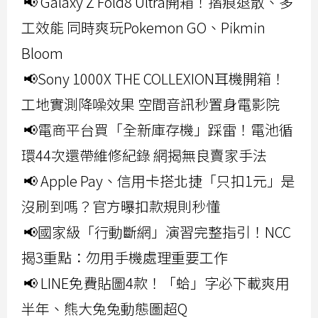
📢 Galaxy Z Fold8 Ultra開箱！摺痕退散、多
工效能 同時爽玩Pokemon GO、Pikmin
Bloom
📢Sony 1000X THE COLLEXION耳機開箱！
工地實測降噪效果 空間音訊秒置身電影院
📢電商平台買「全新庫存機」踩雷！電池循
環44次還帶維修紀錄 網揭無良賣家手法
📢 Apple Pay、信用卡搭北捷「只扣1元」是
沒刷到嗎？官方曝扣款規則秒懂
📢國家級「行動斷網」演習完整指引！NCC
揭3重點：勿用手機處理重要工作
📢 LINE免費貼圖4款！「蛤」字必下載爽用
半年、熊大兔兔動態圖超Q