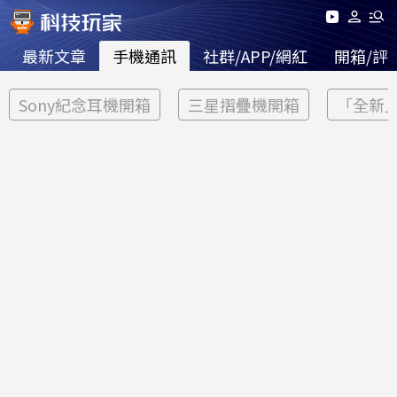
最新文章
手機通訊
社群/APP/網紅
開箱/評
Sony紀念耳機開箱
三星摺疊機開箱
「全新