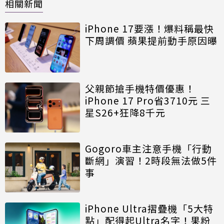
相關新聞
iPhone 17要漲！爆料稱最快
下周調價 蘋果提前動手原因曝
父親節搶手機特價優惠！
iPhone 17 Pro省3710元 三
星S26+狂降8千元
Gogoro車主注意手機「行動
斷網」演習！2時段無法做5件
事
iPhone Ultra摺疊機「5大特
點」配得起Ultra名字！果粉