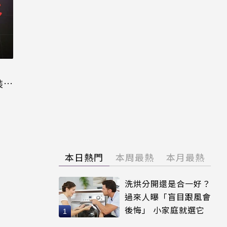
裝晶
本日熱門
本周最熱
本月最熱
洗烘分開還是合一好？
過來人曝「盲目跟風會
後悔」 小家庭就選它