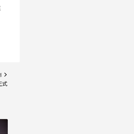
院
則
正式