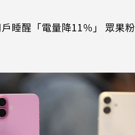
！用戶睡醒「電量降11％」 眾果