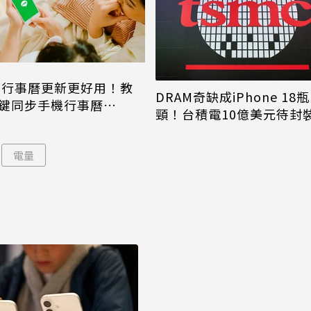
NE行事曆更新更好用！教
DRAM奇缺成iPhone 18瓶
鍵同步手機行事曆
頸！台積電10億美元待封
one、Android都能用
片只能枯等
電量