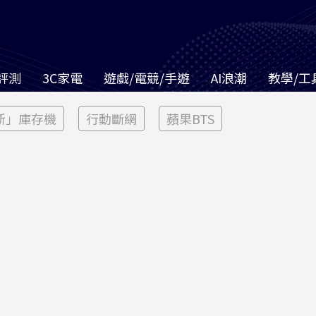
評測
3C家電
遊戲/電競/手遊
AI浪潮
教學/工
新」庫存機
行動斷網
蘋果BTS