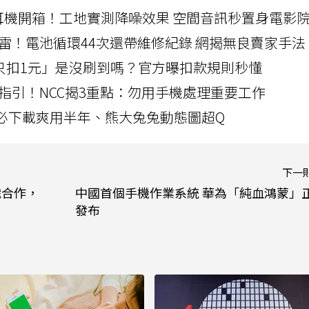
LLEXION耳機開箱！工地實測降噪效果 空間音訊秒置身電影
雷！電池循環44次還帶維修紀錄 網揭無良賣家手法
北捷「只扣1元」是沒刷到嗎？官方曝扣款規則秒懂
指引！NCC揭3重點：勿用手機處理重要工作
」字必下載爽用半年、熊大兔兔動態圖超Q
下一
織合作，
中國首個手機作業系統 華為「純血鴻蒙」
發布