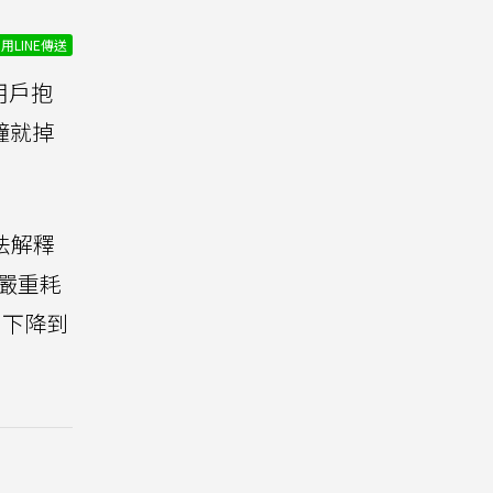
用LINE傳送
的用戶抱
鐘就掉
無法解釋
嚴重耗
％下降到