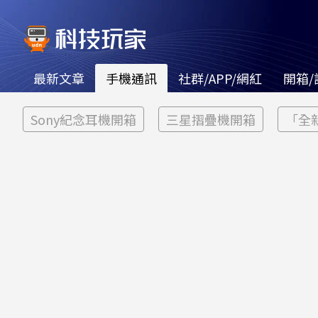
最新文章
手機通訊
社群/APP/網紅
開箱/
Sony紀念耳機開箱
三星摺疊機開箱
「全