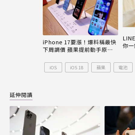
LI
iPhone 17要漲！爆料稱最快
你一
下周調價 蘋果提前動手原因
iPh
曝
iOS
iOS 18
蘋果
電池
延伸閱讀