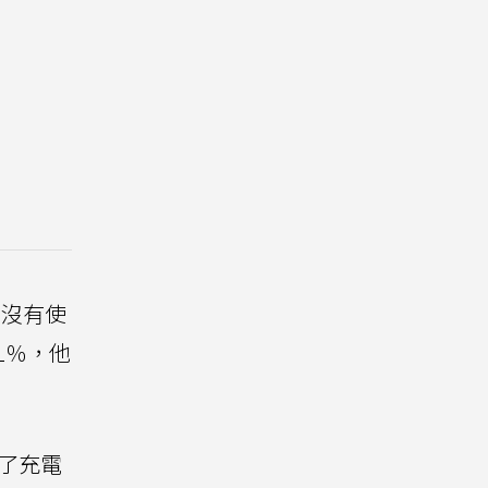
也沒有使
1％，他
了充電