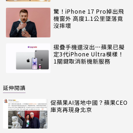
驚！iPhone 17 Pro掉出飛
機窗外 高度1.1公里墜落竟
沒摔壞
摺疊手機還沒出…蘋果已擬
定3代iPhone Ultra模樣！
1關鍵取消新機新服務
延伸閱讀
促蘋果AI落地中國？蘋果CEO
庫克再現身北京