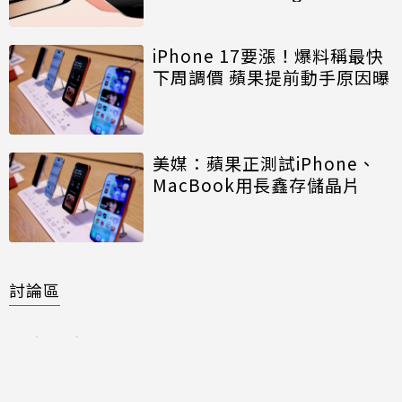
iPhone 17要漲！爆料稱最快
下周調價 蘋果提前動手原因曝
美媒：蘋果正測試iPhone、
MacBook用長鑫存儲晶片
討論區
共有
0
則留言