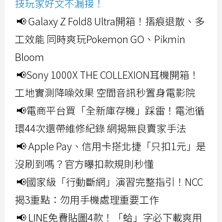
技玩家好文不漏接！
📢 Galaxy Z Fold8 Ultra開箱！摺痕退散、多
工效能 同時爽玩Pokemon GO、Pikmin
Bloom
📢Sony 1000X THE COLLEXION耳機開箱！
工地實測降噪效果 空間音訊秒置身電影院
📢電商平台買「全新庫存機」踩雷！電池循
環44次還帶維修紀錄 網揭無良賣家手法
📢 Apple Pay、信用卡搭北捷「只扣1元」是
沒刷到嗎？官方曝扣款規則秒懂
📢國家級「行動斷網」演習完整指引！NCC
揭3重點：勿用手機處理重要工作
📢 LINE免費貼圖4款！「蛤」字必下載爽用