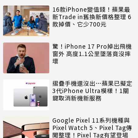
16款iPhone變值錢！蘋果最
新Trade in舊換新價格整理 6
款掉價、它少700元
驚！iPhone 17 Pro掉出飛機
窗外 高度1.1公里墜落竟沒摔
壞
摺疊手機還沒出…蘋果已擬定
3代iPhone Ultra模樣！1關
鍵取消新機新服務
Google Pixel 11系列機種與
Pixel Watch 5、Pixel Tag傳
聞整理！Pixel Tag有望登場