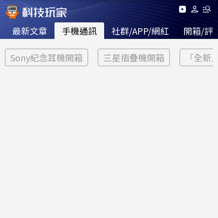
最新文章
手機通訊
社群/APP/網紅
開箱/評
Sony紀念耳機開箱
三星摺疊機開箱
「全新