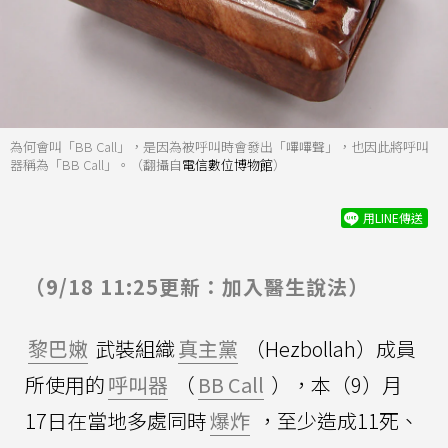
為何會叫「BB Call」，是因為被呼叫時會發出「嗶嗶聲」，也因此將呼叫
器稱為「BB Call」。（翻攝自
電信數位博物館
）
用LINE傳送
（9/18 11:25更新：加入醫生說法）
黎巴嫩
武裝組織
真主黨
（Hezbollah）成員
所使用的
呼叫器
（
BB Call
），本（9）月
17日在當地多處同時
爆炸
，至少造成11死、