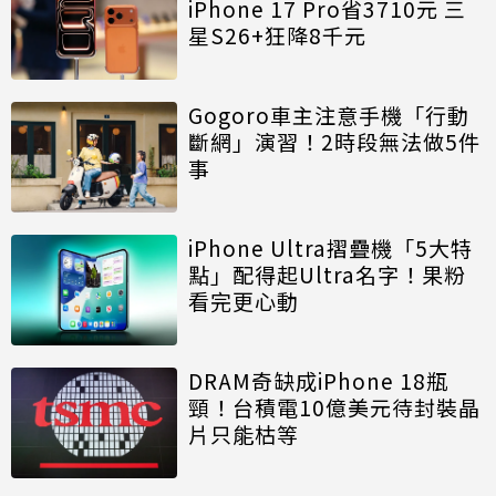
iPhone 17 Pro省3710元 三
星S26+狂降8千元
Gogoro車主注意手機「行動
斷網」演習！2時段無法做5件
事
iPhone Ultra摺疊機「5大特
點」配得起Ultra名字！果粉
看完更心動
DRAM奇缺成iPhone 18瓶
頸！台積電10億美元待封裝晶
片只能枯等