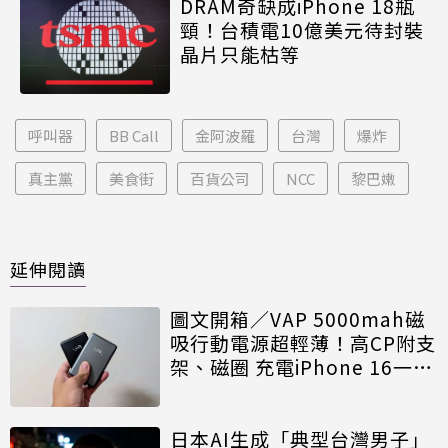
DRAM奇缺成iPhone 18瓶
頸！台積電10億美元待封裝
晶片只能枯等
呼叫器
BB Call
金阿波羅
台灣
爆炸
真主黨
美食街
百貨公司
NCC
黎巴嫩
延伸閱讀
圖文開箱／VAP 5000mah磁
吸行動電源超輕薄！高CP附支
架、磁圈 充電iPhone 16一日
外出沒問題
日本AI生成「典型台灣男子」