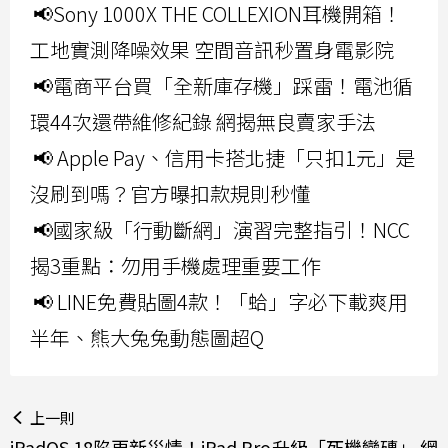
📢Sony 1000X THE COLLEXION耳機開箱！
工地實測降噪效果 空間音訊秒置身電影院
📢電商平台買「全新庫存機」踩雷！電池循
環44次還帶維修紀錄 網揭無良賣家手法
📢 Apple Pay、信用卡搭北捷「只扣1元」是
沒刷到嗎？官方曝扣款規則秒懂
📢國家級「行動斷網」演習完整指引！NCC
揭3重點：勿用手機處理重要工作
📢 LINE免費貼圖4款！「蛤」字必下載爽用
半年、熊大兔兔動態圖超Q
上一則
iPadOS 18陷更新災情！iPad Pro升級「死機變磚」 網