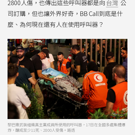
2800人傷，也傳出這些呼叫器都是向
台灣
公
司訂購，但也讓外界好奇，BB Call到底是什
麼、為何現在還有人在使用呼叫器？
黎巴嫩武裝組織真主黨成員所使用的呼叫器，17日在全國多處集體爆
炸，釀成至少11死、2800人受傷。路透