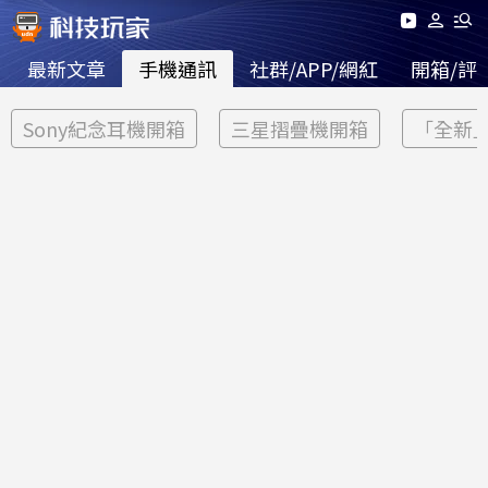
最新文章
手機通訊
社群/APP/網紅
開箱/評
Sony紀念耳機開箱
三星摺疊機開箱
「全新