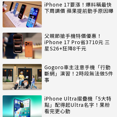
iPhone 17要漲！爆料稱最快
下周調價 蘋果提前動手原因曝
父親節搶手機特價優惠！
iPhone 17 Pro省3710元 三
星S26+狂降8千元
Gogoro車主注意手機「行動
斷網」演習！2時段無法做5件
事
iPhone Ultra摺疊機「5大特
點」配得起Ultra名字！果粉
看完更心動