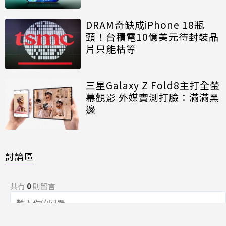
DRAM奇缺成iPhone 18瓶
頸！台積電10億美元待封裝晶
片只能枯等
三星Galaxy Z Fold8主打全螢
幕觀影 外媒實測打臉：滿滿黑
邊
討論區
共有
0
則留言