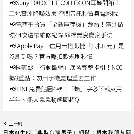
📢Sony 1000X THE COLLEXION耳機開箱！
工地實測降噪效果 空間音訊秒置身電影院
📢電商平台買「全新庫存機」踩雷！電池循
環44次還帶維修紀錄 網揭無良賣家手法
📢 Apple Pay、信用卡搭北捷「只扣1元」是
沒刷到嗎？官方曝扣款規則秒懂
📢國家級「行動斷網」演習完整指引！NCC
揭3重點：勿用手機處理重要工作
📢 LINE免費貼圖4款！「蛤」字必下載爽用
半年、熊大兔兔動態圖超Q
上一則
日本AI生成「典型台灣男子」網驚：根本我朋友阿