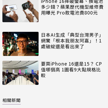
iPhone 16摔破螢幕、換電池
多少錢？蘋果歷代機型維修費
用曝光 Pro款電池貴800元
日本AI生成「典型台灣男子」
網驚「根本我朋友阿嘉」！1
處破綻還是看出來了
要買iPhone 16還是15？ CP
值哪個高 1圖看9大點規格比
較
相關新聞