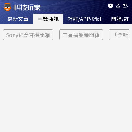
最新文章
手機通訊
社群/APP/網紅
開箱/評
Sony紀念耳機開箱
三星摺疊機開箱
「全新