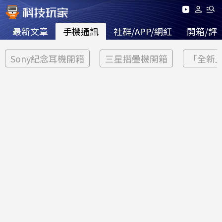
最新文章
手機通訊
社群/APP/網紅
開箱/評
Sony紀念耳機開箱
三星摺疊機開箱
「全新