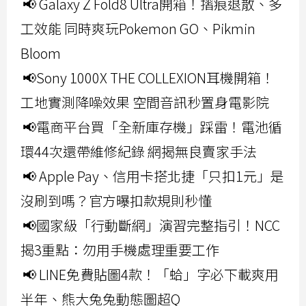
📢 Galaxy Z Fold8 Ultra開箱！摺痕退散、多
工效能 同時爽玩Pokemon GO、Pikmin
Bloom
📢Sony 1000X THE COLLEXION耳機開箱！
工地實測降噪效果 空間音訊秒置身電影院
📢電商平台買「全新庫存機」踩雷！電池循
環44次還帶維修紀錄 網揭無良賣家手法
📢 Apple Pay、信用卡搭北捷「只扣1元」是
沒刷到嗎？官方曝扣款規則秒懂
📢國家級「行動斷網」演習完整指引！NCC
揭3重點：勿用手機處理重要工作
📢 LINE免費貼圖4款！「蛤」字必下載爽用
半年、熊大兔兔動態圖超Q