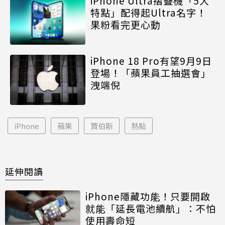
iPhone Ultra摺疊機「5大
特點」配得起Ultra名字！
果粉看完更心動
iPhone 18 Pro有望9月9日
登場！「蘋果員工抽選會」
洩端倪
iPhone
蘋果
賈伯斯
熱點
延伸閱讀
iPhone隱藏功能！只要開啟
就能「延長電池續航」：不怕
使用壽命短