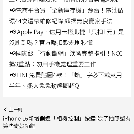
📢電商平台買「全新庫存機」踩雷！電池循
環44次還帶維修紀錄 網揭無良賣家手法
📢 Apple Pay、信用卡搭北捷「只扣1元」是
沒刷到嗎？官方曝扣款規則秒懂
📢國家級「行動斷網」演習完整指引！NCC
揭3重點：勿用手機處理重要工作
📢 LINE免費貼圖4款！「蛤」字必下載爽用
半年、熊大兔兔動態圖超Q
上一則
iPhone 16新增側邊「相機控制」按鍵 除了拍照還有
這些奇妙功能