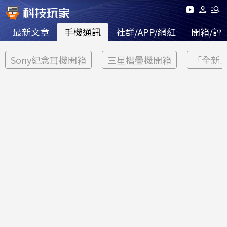
最新文章
手機通訊
社群/APP/網紅
開箱/評
Sony紀念耳機開箱
三星摺疊機開箱
「全新