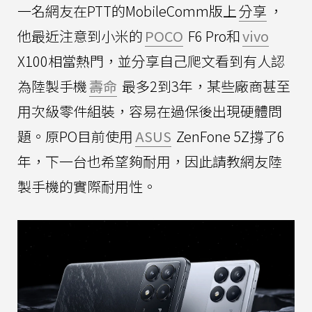
一名網友在PTT的MobileComm版上
分享
，
他最近注意到小米的
POCO
F6 Pro和
vivo
X100相當熱門，並分享自己爬文看到有人認
為陸製手機
壽命
最多2到3年，某些廠商甚至
用次級零件組裝，容易在過保後出現硬體問
題。原PO目前使用
ASUS
ZenFone 5Z撐了6
年，下一台也希望夠耐用，因此請教網友陸
製手機的實際耐用性。