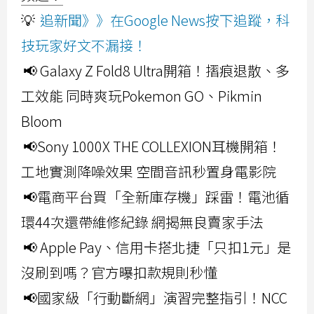
💡
追新聞》》在Google News按下追蹤，科
技玩家好文不漏接！
📢 Galaxy Z Fold8 Ultra開箱！摺痕退散、多
工效能 同時爽玩Pokemon GO、Pikmin
Bloom
📢Sony 1000X THE COLLEXION耳機開箱！
工地實測降噪效果 空間音訊秒置身電影院
📢電商平台買「全新庫存機」踩雷！電池循
環44次還帶維修紀錄 網揭無良賣家手法
📢 Apple Pay、信用卡搭北捷「只扣1元」是
沒刷到嗎？官方曝扣款規則秒懂
📢國家級「行動斷網」演習完整指引！NCC