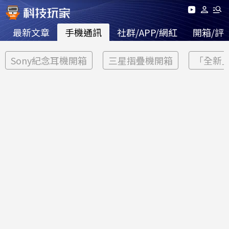
最新文章
手機通訊
社群/APP/網紅
開箱/評
Sony紀念耳機開箱
三星摺疊機開箱
「全新