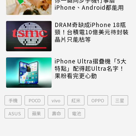
iPhone、Android都能用
DRAM奇缺成iPhone 18瓶
頸！台積電10億美元待封裝
晶片只能枯等
iPhone Ultra摺疊機「5大
特點」配得起Ultra名字！
果粉看完更心動
手機
POCO
vivo
紅米
OPPO
三星
ASUS
蘋果
壽命
電池