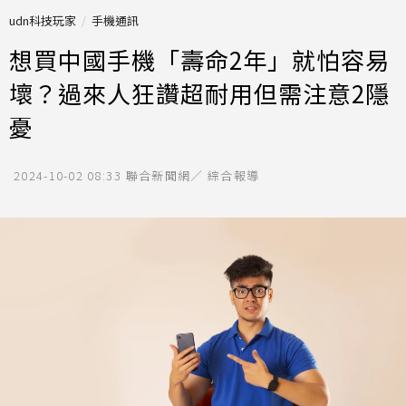
udn科技玩家
手機通訊
想買中國手機「壽命2年」就怕容易
壞？過來人狂讚超耐用但需注意2隱
憂
2024-10-02 08:33
聯合新聞網／ 綜合報導