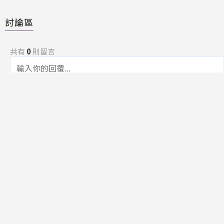
討論區
共有
0
則留言
規範
回覆
還沒有留言，成為第一個發言的人吧！