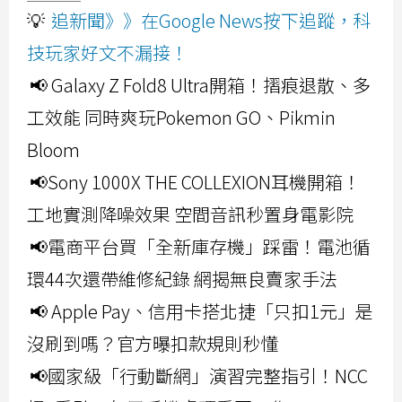
💡
追新聞》》在Google News按下追蹤，科
技玩家好文不漏接！
📢 Galaxy Z Fold8 Ultra開箱！摺痕退散、多
工效能 同時爽玩Pokemon GO、Pikmin
Bloom
📢Sony 1000X THE COLLEXION耳機開箱！
工地實測降噪效果 空間音訊秒置身電影院
📢電商平台買「全新庫存機」踩雷！電池循
環44次還帶維修紀錄 網揭無良賣家手法
📢 Apple Pay、信用卡搭北捷「只扣1元」是
沒刷到嗎？官方曝扣款規則秒懂
📢國家級「行動斷網」演習完整指引！NCC