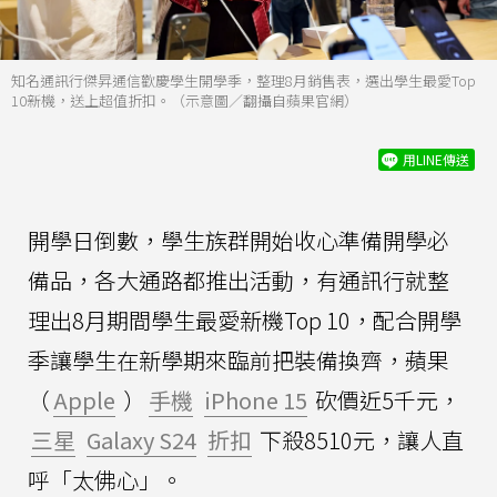
知名通訊行傑昇通信歡慶學生開學季，整理8月銷售表，選出學生最愛Top
10新機，送上超值折扣。（示意圖／翻攝自蘋果官網）
用LINE傳送
開學日倒數，學生族群開始收心準備開學必
備品，各大通路都推出活動，有通訊行就整
理出8月期間學生最愛新機Top 10，配合開學
季讓學生在新學期來臨前把裝備換齊，蘋果
（
Apple
）
手機
iPhone 15
砍價近5千元，
三星
Galaxy S24
折扣
下殺8510元，讓人直
呼「太佛心」。