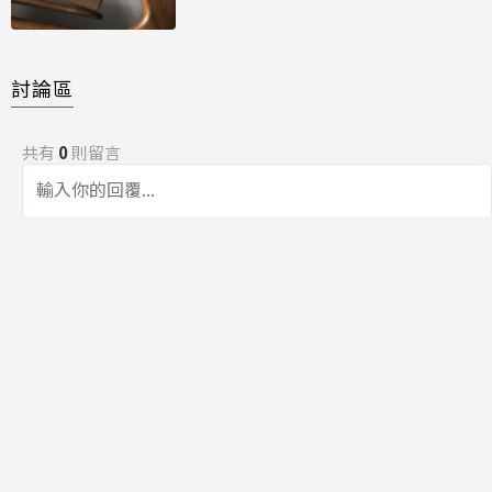
討論區
共有
0
則留言
規範
回覆
還沒有留言，成為第一個發言的人吧！