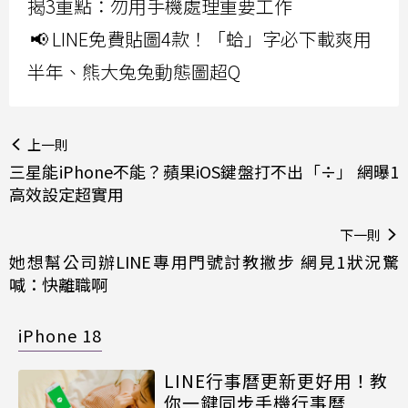
揭3重點：勿用手機處理重要工作
📢 LINE免費貼圖4款！「蛤」字必下載爽用
半年、熊大兔兔動態圖超Q
上一則
三星能iPhone不能？蘋果iOS鍵盤打不出「÷」 網曝1
高效設定超實用
下一則
她想幫公司辦LINE專用門號討教撇步 網見1狀況驚
喊：快離職啊
iPhone 18
LINE行事曆更新更好用！教
你一鍵同步手機行事曆