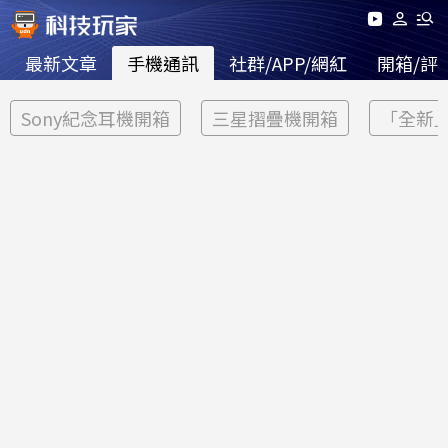
最新文章
手機通訊
社群/APP/網紅
開箱/評
Sony紀念耳機開箱
三星摺疊機開箱
「全新