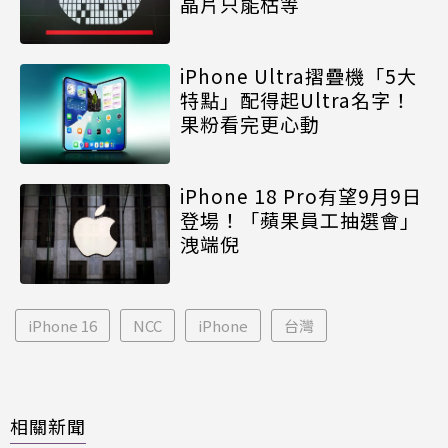
晶片只能枯等
iPhone Ultra摺疊機「5大
特點」配得起Ultra名字！
果粉看完更心動
iPhone 18 Pro有望9月9日
登場！「蘋果員工抽選會」
洩端倪
iPhone 16
NCC
iPhone
台灣
相關新聞