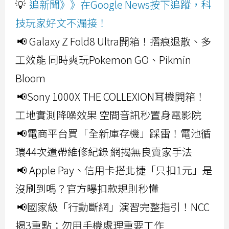
💡
追新聞》》在Google News按下追蹤，科
技玩家好文不漏接！
📢 Galaxy Z Fold8 Ultra開箱！摺痕退散、多
工效能 同時爽玩Pokemon GO、Pikmin
Bloom
📢Sony 1000X THE COLLEXION耳機開箱！
工地實測降噪效果 空間音訊秒置身電影院
📢電商平台買「全新庫存機」踩雷！電池循
環44次還帶維修紀錄 網揭無良賣家手法
📢 Apple Pay、信用卡搭北捷「只扣1元」是
沒刷到嗎？官方曝扣款規則秒懂
📢國家級「行動斷網」演習完整指引！NCC
揭3重點：勿用手機處理重要工作