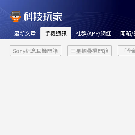
最新文章
手機通訊
社群/APP/網紅
開箱/
Sony紀念耳機開箱
三星摺疊機開箱
「全