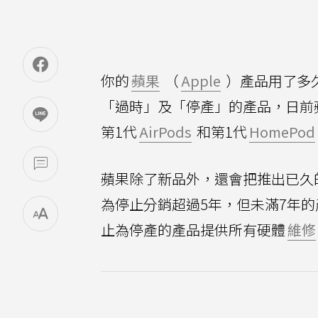
你的
蘋果
（
Apple
）產品用了多
「過時」及「停產」的產品，日前
第1代
AirPods
和第1代
HomePod
蘋果除了新品外，還會把推出已久
為停止分銷超過5年，但未滿7年
止為停產的產品提供所有硬體
維修