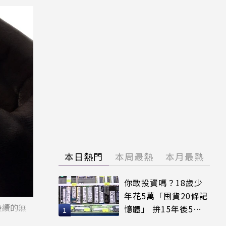
本日熱門
本周最熱
本月最熱
你敢投資嗎？18歲少
年花5萬「囤貨20條記
後續的無
憶體」 拚15年後5倍
賣出