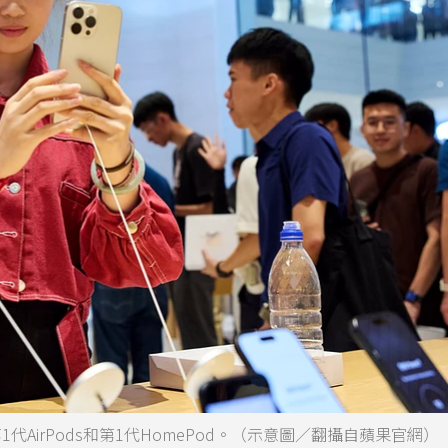
1代AirPods和第1代HomePod。（示意圖／翻攝自蘋果官網）