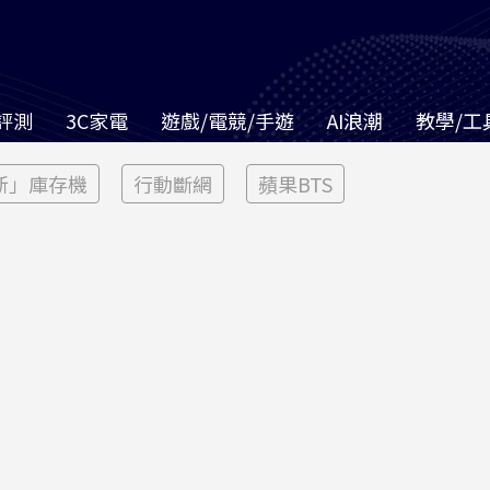
評測
3C家電
遊戲/電競/手遊
AI浪潮
教學/工
新」庫存機
行動斷網
蘋果BTS