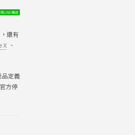
用LINE傳送
外，還有
e X
、
產品定義
且官方停