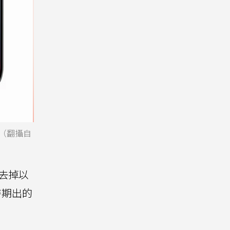
。（翻攝自
X去掉以
一時期出的