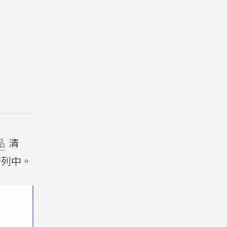
品
清
行列中。