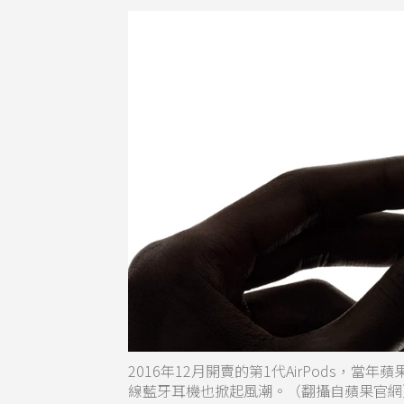
2016年12月開賣的第1代AirPods，當
線藍牙耳機也掀起風潮。（翻攝自蘋果官網