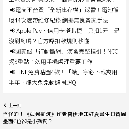
📢電商平台買「全新庫存機」踩雷！電池循
環44次還帶維修紀錄 網揭無良賣家手法
📢 Apple Pay、信用卡搭北捷「只扣1元」是
沒刷到嗎？官方曝扣款規則秒懂
📢國家級「行動斷網」演習完整指引！NCC
揭3重點：勿用手機處理重要工作
📢 LINE免費貼圖4款！「蛤」字必下載爽用
半年、熊大兔兔動態圖超Q
上一則
怪怪的！《孤獨搖滾》作者替伊地知虹夏畫生日賀圖
畫面C位卻是小孤獨？