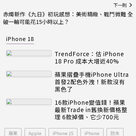
下一則
赤燭新作《九日》初玩感想：美術精緻、戰鬥微難 全
破一輪可能花15小時以上？
iPhone 18
TrendForce：估 iPhone
18 Pro 成本大增近40%
蘋果摺疊手機iPhone Ultra
首發2配色外洩！新款沒有
黑色了
16款iPhone變值錢！蘋果
最新Trade in舊換新價格整
理 6款掉價、它少700元
蘋果
Apple
iPhone 15
iPhone
防水