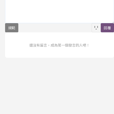
規範
回覆
還沒有留言，成為第一個發言的人吧！
訂閱
聯合線上公司 著作權所有 ©2025