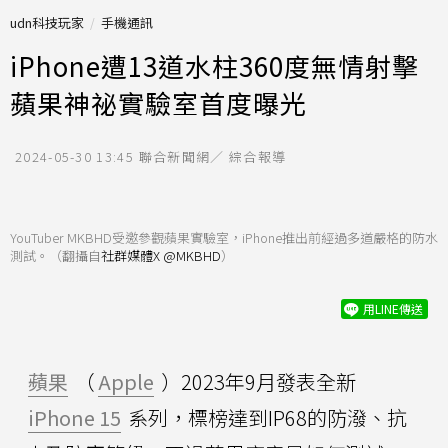
udn科技玩家
手機通訊
iPhone遭13道水柱360度無情射擊
蘋果神祕實驗室首度曝光
2024-05-30 13:45
聯合新聞網／ 綜合報導
YouTuber MKBHD受邀參觀蘋果實驗室，iPhone推出前經過多道嚴格的防水
測試。（翻攝自
社群媒體X @MKBHD
）
用LINE傳送
蘋果
（
Apple
）2023年9月發表全新
iPhone 15
系列，標榜達到IP68的防潑、抗