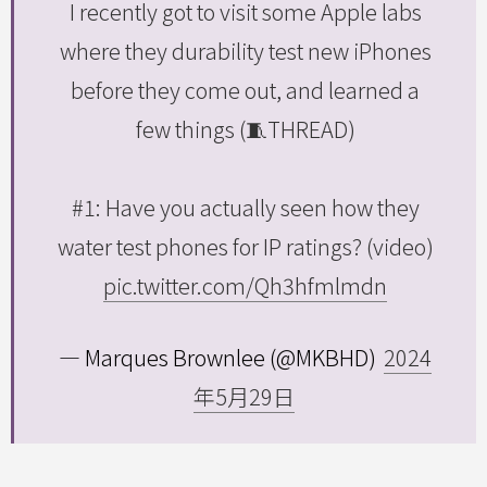
I recently got to visit some Apple labs
where they durability test new iPhones
before they come out, and learned a
few things (🧵THREAD)
#1: Have you actually seen how they
water test phones for IP ratings? (video)
pic.twitter.com/Qh3hfmlmdn
— Marques Brownlee (@MKBHD)
2024
年5月29日