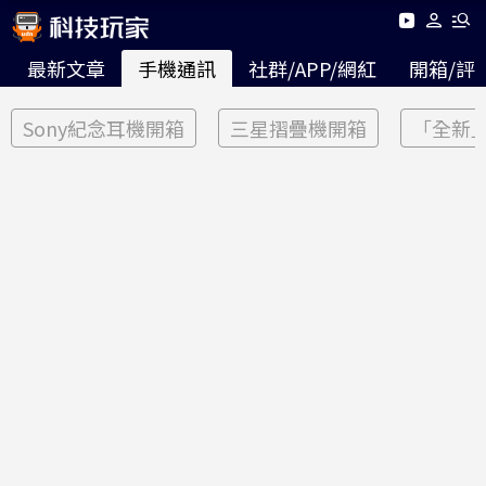
最新文章
手機通訊
社群/APP/網紅
開箱/評
Sony紀念耳機開箱
三星摺疊機開箱
「全新