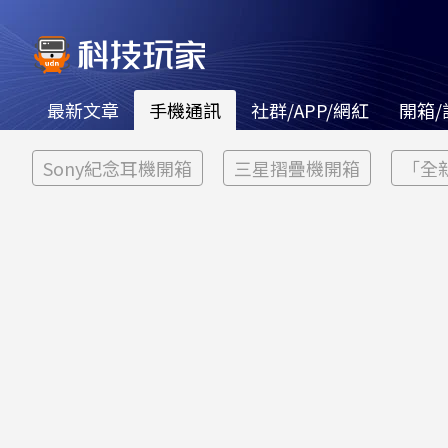
最新文章
手機通訊
社群/APP/網紅
開箱/
Sony紀念耳機開箱
三星摺疊機開箱
「全