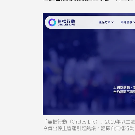
「無框行動（Circles.Life）」20
今傳出停止營運引起熱議。翻攝自無框行動