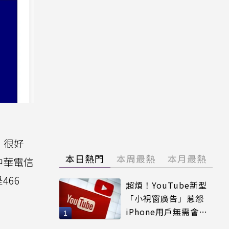
，很好
本日熱門
本周最熱
本月最熱
中華電信
466
超煩！YouTube新型
「小視窗廣告」惹怨
iPhone用戶無需會員
輕鬆解決