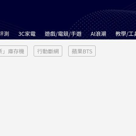
評測
3C家電
遊戲/電競/手遊
AI浪潮
教學/工
新」庫存機
行動斷網
蘋果BTS