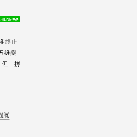
用LINE傳送
將
終止
五雄變
，但「撐
貓膩