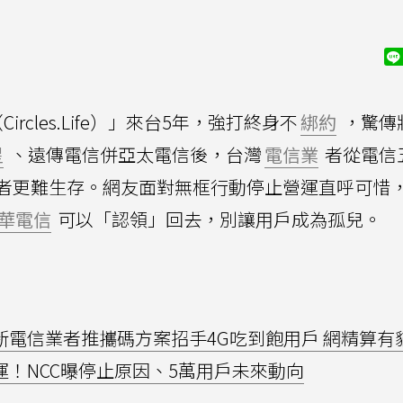
Circles.Life）」來台5年，強打終身不
綁約
，驚傳
星
、遠傳電信併亞太電信後，台灣
電信業
者從電信
者更難生存。網友面對無框行動停止營運直呼可惜
華電信
可以「認領」回去，別讓用戶成為孤兒。
新電信業者推攜碼方案招手4G吃到飽用戶 網精算有
運！NCC曝停止原因、5萬用戶未來動向