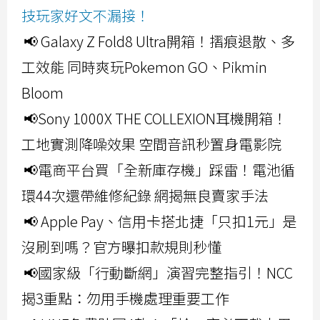
技玩家好文不漏接！
📢 Galaxy Z Fold8 Ultra開箱！摺痕退散、多
工效能 同時爽玩Pokemon GO、Pikmin
Bloom
📢Sony 1000X THE COLLEXION耳機開箱！
工地實測降噪效果 空間音訊秒置身電影院
📢電商平台買「全新庫存機」踩雷！電池循
環44次還帶維修紀錄 網揭無良賣家手法
📢 Apple Pay、信用卡搭北捷「只扣1元」是
沒刷到嗎？官方曝扣款規則秒懂
📢國家級「行動斷網」演習完整指引！NCC
揭3重點：勿用手機處理重要工作