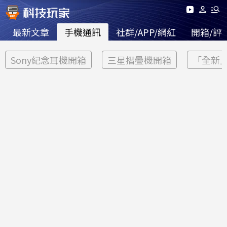
最新文章
手機通訊
社群/APP/網紅
開箱/評
Sony紀念耳機開箱
三星摺疊機開箱
「全新