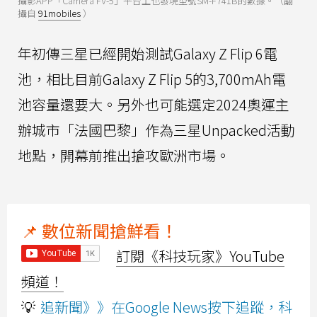
攝影APP「Camera FV-5」平台上也發現型號SM-F741B的數據。（翻
攝自
91mobiles
）
年初傳三星已經開始測試Galaxy Z Flip 6電
池，相比目前Galaxy Z Flip 5的3,700mAh電
池容量還要大。另外也可能選定2024奧運主
辦城市「法國巴黎」作為三星Unpacked活動
地點，開幕前推出搶攻歐洲市場。
📌 數位新聞搶鮮看！
訂閱《科技玩家》YouTube
頻道！
💡
追新聞》》在Google News按下追蹤，科