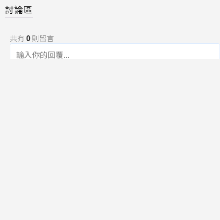
討論區
共有
0
則留言
規範
回覆
還沒有留言，成為第一個發言的人吧！