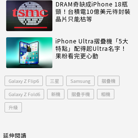
DRAM奇缺成iPhone 18瓶
頸！台積電10億美元待封裝
晶片只能枯等
iPhone Ultra摺疊機「5大
特點」配得起Ultra名字！
果粉看完更心動
Galaxy Z Flip6
三星
Samsung
摺疊機
Galaxy Z Fold6
新機
摺疊手機
相機
升級
延伸閱讀