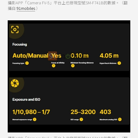
攝影APP「Camera FV-5」平台上也發現型號SM-F741B的數據。（翻
攝自
91mobiles
）