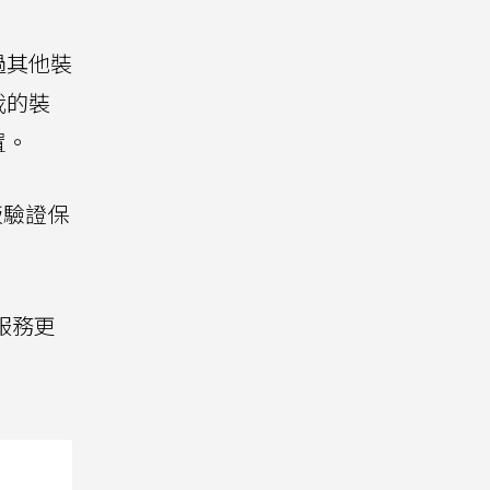
過其他裝
我的裝
置。
版驗證保
服務更