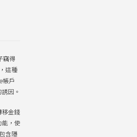
分子竊得
後，這種
e帳戶
的誘因。
轉移金錢
功能，使
包含隱