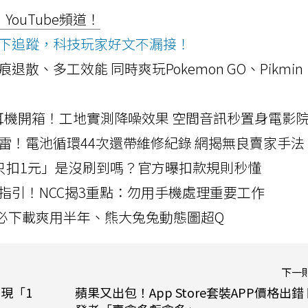
ouTube頻道！
ws按下追蹤，科技玩家好文不漏接！
a開箱！摺痕退散、多工效能 同時爽玩Pokemon GO、Pikmin
LLEXION耳機開箱！工地實測降噪效果 空間音訊秒置身電影
雷！電池循環44次還帶維修紀錄 網揭無良賣家手法
北捷「只扣1元」是沒刷到嗎？官方曝扣款規則秒懂
指引！NCC揭3重點：勿用手機處理重要工作
」字必下載爽用半年、熊大兔兔動態圖超Q
下一
現「1
蘋果又出包！App Store套裝APP價格出錯