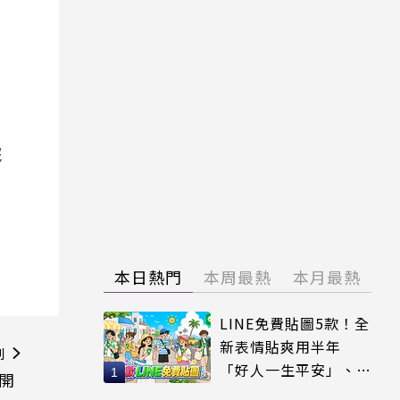
院
本日熱門
本周最熱
本月最熱
LINE免費貼圖5款！全
新表情貼爽用半年
則
「好人一生平安」、
 開
「好熱」必用