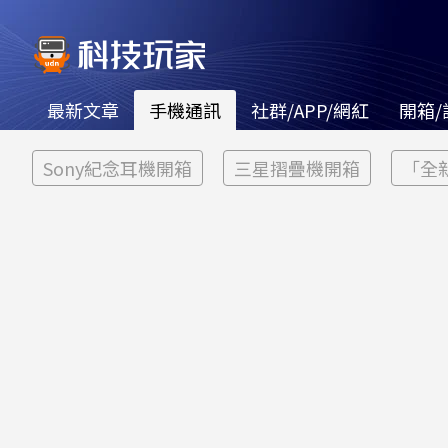
最新文章
手機通訊
社群/APP/網紅
開箱/
Sony紀念耳機開箱
三星摺疊機開箱
「全