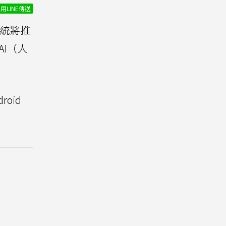
用LINE傳送
系統將推
I（人
oid