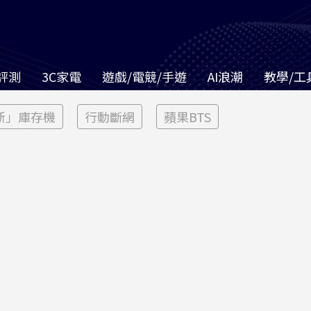
評測
3C家電
遊戲/電競/手遊
AI浪潮
教學/工
新」庫存機
行動斷網
蘋果BTS