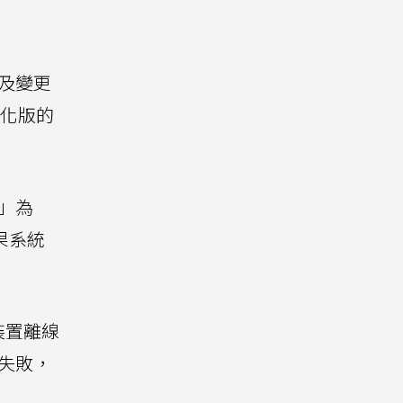
取及變更
強化版的
定」為
果系統
裝置離線
證失敗，