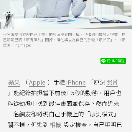
一名網友卻發現自己手機上的原況模式關不掉，但進到相機設定檢查，自
己明明已將「原況照片」關掉，讓他誤以為自己的手機「壞掉了」。（示
意圖／Ingimage）
用LINE傳送
蘋果
（
Apple
）手機
iPhone
「原況
照片
」能紀錄拍攝當下前後1.5秒的動態，用戶也
能從動態中找到最佳畫面並保存。然而近來
一名網友卻發現自己手機上的「原況模式」
關不掉，但進到
相機
設定檢查，自己明明已