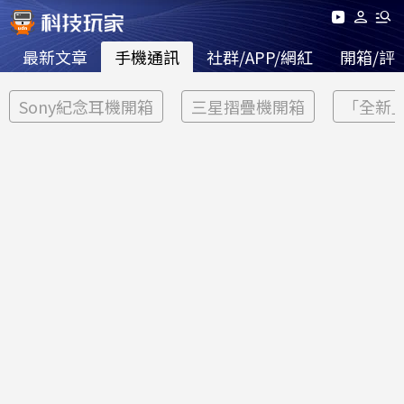
最新文章
手機通訊
社群/APP/網紅
開箱/評
Sony紀念耳機開箱
三星摺疊機開箱
「全新