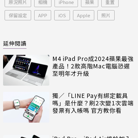
原況照片
相機
iPhone
蘋果
重置
保留設定
APP
iOS
Apple
照片
延伸閱讀
M4 iPad Pro成2024蘋果最強
產品！2款高階Mac電腦恐遲
至明年才升級
獨／「LINE Pay有綁定載具
嗎」是什麼？刷2次變1次雲端
發票有入帳嗎 官方教你看