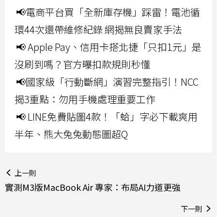
📢電商平台買「全新庫存機」踩雷！電池循
環44次還帶維修紀錄 網揭無良賣家手法
📢 Apple Pay、信用卡搭北捷「只扣1元」是
沒刷到嗎？官方曝扣款規則秒懂
📢國家級「行動斷網」演習完整指引！NCC
揭3重點：勿用手機處理重要工作
📢 LINE免費貼圖4款！「蛤」字必下載爽用
半年、熊大兔兔動態圖超Q
上一則
實測M3版MacBook Air 專家：布局AI力道更強
下一則