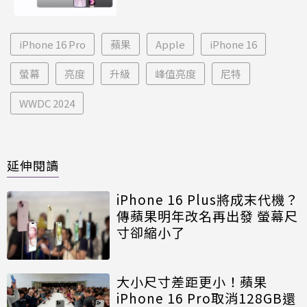
iPhone 16 Pro
蘋果
Apple
iPhone 16
螢幕
亮度
升級
峰值亮度
尼特
WWDC 2024
延伸閱讀
iPhone 16 Plus將成末代機？
傳蘋果明年改名再出發 螢幕尺
寸卻縮小了
大小尺寸差距更小！蘋果
iPhone 16 Pro取消128GB還