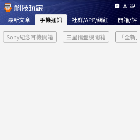
最新文章
手機通訊
社群/APP/網紅
開箱/評
Sony紀念耳機開箱
三星摺疊機開箱
「全新