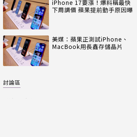
iPhone 17要漲！爆料稱最快
下周調價 蘋果提前動手原因曝
美媒：蘋果正測試iPhone、
MacBook用長鑫存儲晶片
討論區
共有
0
則留言