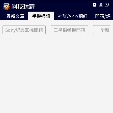
最新文章
手機通訊
社群/APP/網紅
開箱/評
Sony紀念耳機開箱
三星摺疊機開箱
「全新