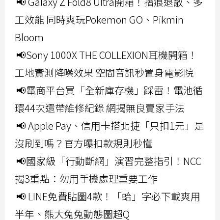
📢 Galaxy Z Fold8 Ultra開箱！摺痕退散、多
工效能 同時爽玩Pokemon GO、Pikmin
Bloom
📢Sony 1000X THE COLLEXION耳機開箱！
工地實測降噪效果 空間音訊秒置身電影院
📢電商平台買「全新庫存機」踩雷！電池循
環44次還帶維修紀錄 網揭無良賣家手法
📢 Apple Pay、信用卡搭北捷「只扣1元」是
沒刷到嗎？官方曝扣款規則秒懂
📢國家級「行動斷網」演習完整指引！NCC
揭3重點：勿用手機處理重要工作
📢 LINE免費貼圖4款！「蛤」字必下載爽用
半年、熊大兔兔動態圖超Q