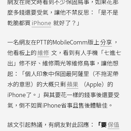
網友在爬文時看到不少保固鳥事，如果花那
麼多錢還要受氣，讓他不禁反思：「是不是
乾脆都買
iPhone
就好了？」
一名網友在PTT的MobileComm版上
分享
，
他看板上的
維修
文，看到有人手機「七進七
出」修不好、維修兩光等維修鳥事，讓他想
起：「個人印象中保固最阿薩里（不拖泥帶
水的意思）的大概只剩
蘋果
（Apple）的
iPhone了。」與其要花一樣的錢事後還要受
氣，倒不如買iPhone省事且售後體驗佳。
該文引起熱議，有網友對此回應：
「要
保值