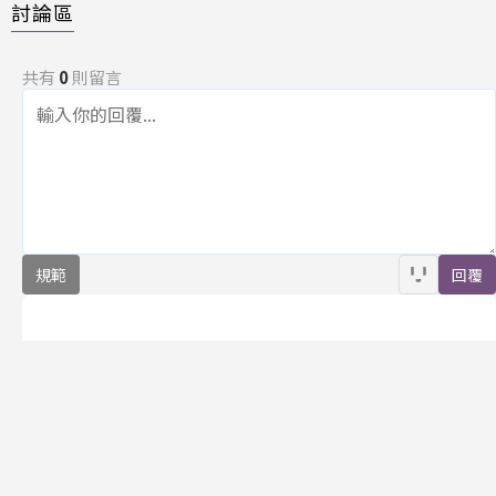
討論區
共有
0
則留言
規範
回覆
還沒有留言，成為第一個發言的人吧！