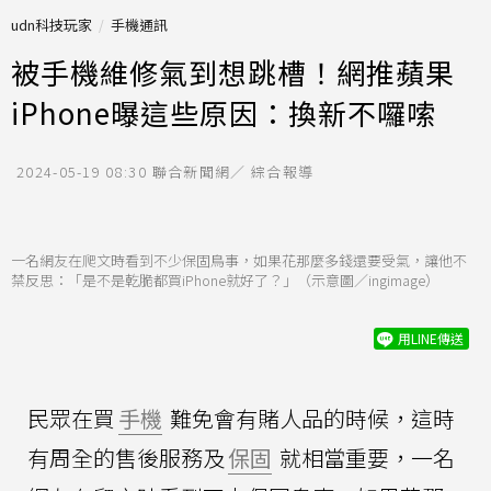
udn科技玩家
手機通訊
被手機維修氣到想跳槽！網推蘋果
iPhone曝這些原因：換新不囉嗦
2024-05-19 08:30
聯合新聞網／ 綜合報導
一名網友在爬文時看到不少保固鳥事，如果花那麼多錢還要受氣，讓他不
禁反思：「是不是乾脆都買iPhone就好了？」（示意圖／ingimage）
用LINE傳送
民眾在買
手機
難免會有賭人品的時候，這時
有周全的售後服務及
保固
就相當重要，一名