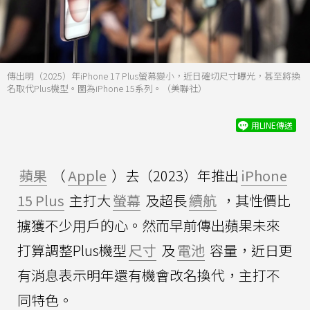
傳出明（2025）年iPhone 17 Plus螢幕變小，近日確切尺寸曝光，甚至將換
名取代Plus機型。圖為iPhone 15系列。（美聯社）
用LINE傳送
蘋果
（
Apple
）去（2023）年推出
iPhone
15 Plus
主打大
螢幕
及超長
續航
，其性價比
擄獲不少用戶的心。然而早前傳出蘋果未來
打算調整Plus機型
尺寸
及
電池
容量，近日更
有消息表示明年還有機會改名換代，主打不
同特色。