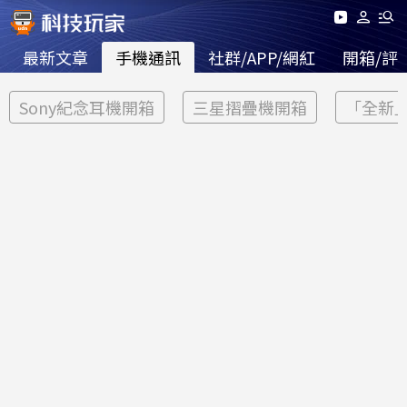
最新文章
手機通訊
社群/APP/網紅
開箱/評
Sony紀念耳機開箱
三星摺疊機開箱
「全新