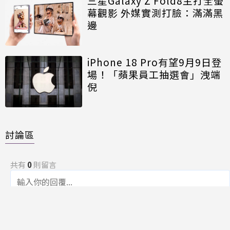
三星Galaxy Z Fold8主打全螢
幕觀影 外媒實測打臉：滿滿黑
邊
iPhone 18 Pro有望9月9日登
場！「蘋果員工抽選會」洩端
倪
討論區
共有
0
則留言