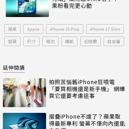
果粉看完更心動
蘋果
Apple
iPhone 15 Plus
iPhone 17 Slim
螢幕
尺寸
電池
續航
記憶體
鈦金屬
延伸閱讀
拍照苦惱舊iPhone狂噴電
「要買相機還是新手機」 網曝
買它還要考慮這事
摺疊iPhone不遠了？蘋果取
得最新專利 螢幕不僅向內還能