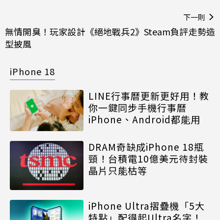
下一則
無情開臭！玩家設計《絕地戰兵2》Steam負評走勢造
型披風
iPhone 18
LINE行事曆更新更好用！教
你一鍵同步手機行事曆
iPhone、Android都能用
DRAM奇缺成iPhone 18瓶
頸！台積電10億美元待封裝
晶片只能枯等
iPhone Ultra摺疊機「5大
特點」配得起Ultra名字！