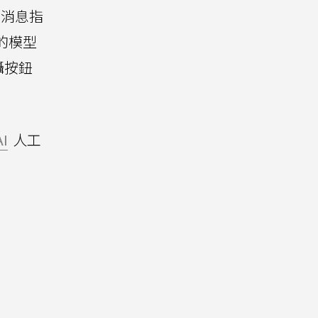
有消息指
光的模型
攝按鈕
AI
人工