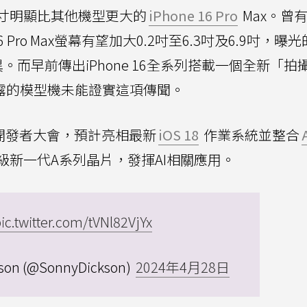
寸明顯比其他機型更大的
iPhone 16 Pro
Max。曾
e 16 Pro Max螢幕有望加大0.2吋至6.3吋及6.9吋，曝
而早前傳出iPhone 16全系列搭載一個全新「拍
此次洩露的模型機未能證實這項傳聞。
開發者大會，預計亮相最新
iOS 18
作業系統並整合
將升級新一代A系列晶片，發揮AI相關應用。
ic.twitter.com/tVNl82VjYx
son (@SonnyDickson)
2024年4月28日