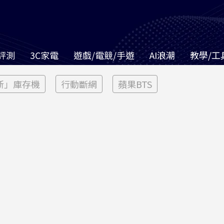
評測
3C家電
遊戲/電競/手遊
AI浪潮
教學/工
新」庫存機
行動斷網
蘋果BTS