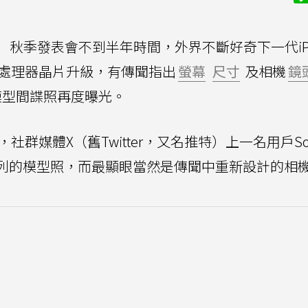
）秋季發表會不到半年時間，外界不斷好奇下一代iPh
的處理器晶片升級，有傳聞指出
螢幕
尺寸
及相機
鏡
6模型間諜照再度曝光。
，社群媒體X（舊Twitter，又名推特）上一名用戶So
e 16系列的模型照，而最顯眼當然是傳聞中重新設計的相