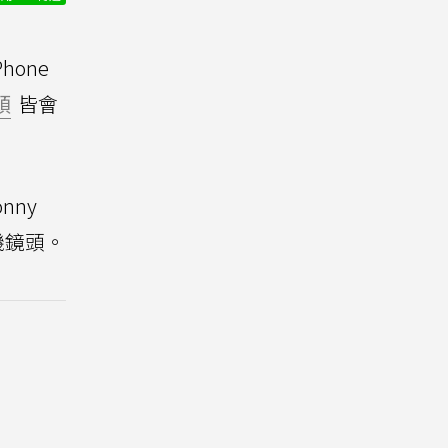
one
頭
皆會
nny
機鏡頭。