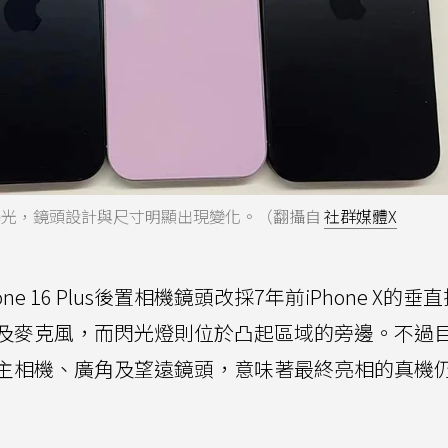
機照片曝光，鏡頭設計與尺寸明顯出現變化。（翻攝自
社群媒體X
one 16 Plus後置相機鏡頭改採7年前iPhone X的垂
及麥克風，而閃光燈則位於凸起區域的旁邊。不過
主相機、廣角及望遠鏡頭，意味著最終亮相的真機