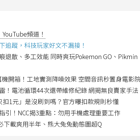
ouTube頻道！
ws按下追蹤，科技玩家好文不漏接！
a開箱！摺痕退散、多工效能 同時爽玩Pokemon GO、Pikmin
LLEXION耳機開箱！工地實測降噪效果 空間音訊秒置身電影
雷！電池循環44次還帶維修紀錄 網揭無良賣家手法
北捷「只扣1元」是沒刷到嗎？官方曝扣款規則秒懂
指引！NCC揭3重點：勿用手機處理重要工作
」字必下載爽用半年、熊大兔兔動態圖超Q