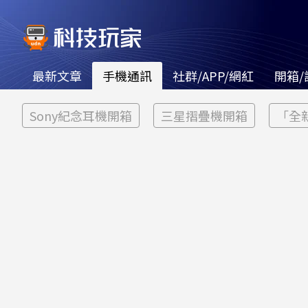
最新文章
手機通訊
社群/APP/網紅
開箱/
Sony紀念耳機開箱
三星摺疊機開箱
「全