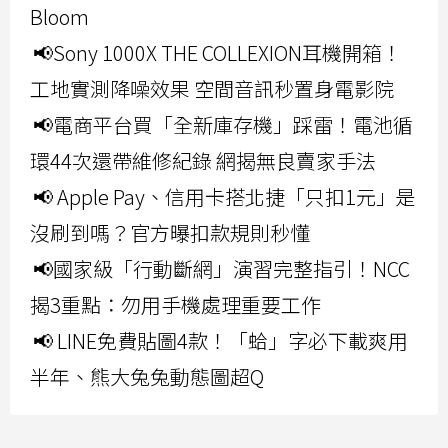
Bloom
📢Sony 1000X THE COLLEXION耳機開箱！
工地實測降噪效果 空間音訊秒置身電影院
📢電商平台買「全新庫存機」踩雷！電池循
環44次還帶維修紀錄 網揭無良賣家手法
📢 Apple Pay、信用卡搭北捷「只扣1元」是
沒刷到嗎？官方曝扣款規則秒懂
📢國家級「行動斷網」演習完整指引！NCC
揭3重點：勿用手機處理重要工作
📢 LINE免費貼圖4款！「蛤」字必下載爽用
半年、熊大兔兔動態圖超Q