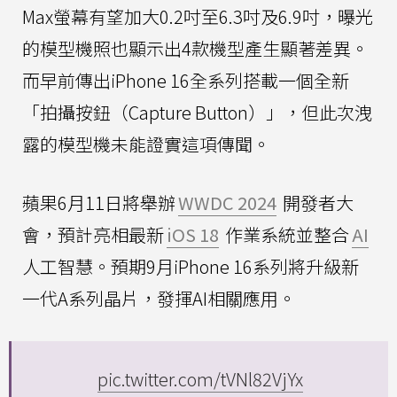
Max螢幕有望加大0.2吋至6.3吋及6.9吋，曝光
的模型機照也顯示出4款機型產生顯著差異。
而早前傳出iPhone 16全系列搭載一個全新
「拍攝按鈕（Capture Button）」，但此次洩
露的模型機未能證實這項傳聞。
蘋果6月11日將舉辦
WWDC 2024
開發者大
會，預計亮相最新
iOS 18
作業系統並整合
AI
人工智慧。預期9月iPhone 16系列將升級新
一代A系列晶片，發揮AI相關應用。
pic.twitter.com/tVNl82VjYx