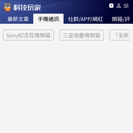
最新文章
手機通訊
社群/APP/網紅
開箱/評
Sony紀念耳機開箱
三星摺疊機開箱
「全新