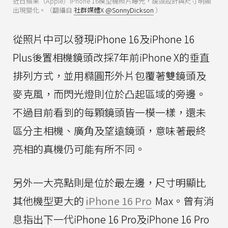
近日蘋果（Apple）iPhone 16模型機照片曝光，鏡頭設計與尺寸明顯
出現變化。（翻攝自
社群媒體X @SonnyDickson
）
從照片中可以發現iPhone 16及iPhone 16
Plus後置相機鏡頭改採7年前iPhone X的垂直
排列方式，並用橢圓形外片包覆著雙鏡頭及
麥克風，而閃光燈則位於凸起區域的旁邊。
不過目前看到的每顆鏡頭皆一模一樣，還未
區分主相機、廣角及望遠鏡頭，意味著最終
亮相的真機仍可能有所不同。
另外一大亮點則是位於最左邊，尺寸明顯比
其他機型更大的
iPhone 16 Pro
Max。曾有消
息指出下一代iPhone 16 Pro及iPhone 16 Pro