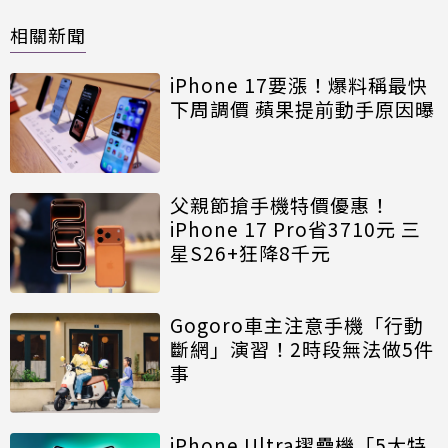
相關新聞
iPhone 17要漲！爆料稱最快
下周調價 蘋果提前動手原因曝
父親節搶手機特價優惠！
iPhone 17 Pro省3710元 三
星S26+狂降8千元
Gogoro車主注意手機「行動
斷網」演習！2時段無法做5件
事
iPhone Ultra摺疊機「5大特