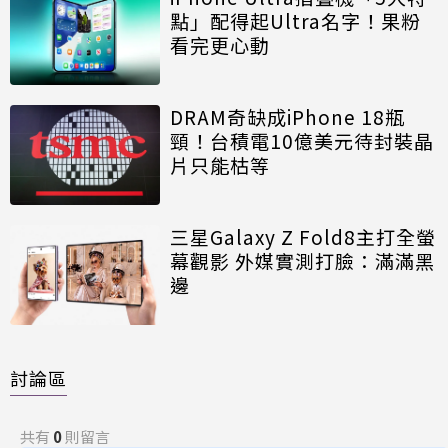
點」配得起Ultra名字！果粉
看完更心動
DRAM奇缺成iPhone 18瓶
頸！台積電10億美元待封裝晶
片只能枯等
三星Galaxy Z Fold8主打全螢
幕觀影 外媒實測打臉：滿滿黑
邊
討論區
共有
0
則留言