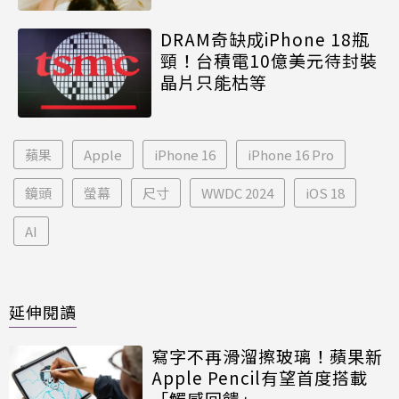
DRAM奇缺成iPhone 18瓶
頸！台積電10億美元待封裝
晶片只能枯等
蘋果
Apple
iPhone 16
iPhone 16 Pro
鏡頭
螢幕
尺寸
WWDC 2024
iOS 18
AI
延伸閱讀
寫字不再滑溜擦玻璃！蘋果新
Apple Pencil有望首度搭載
「觸感回饋」