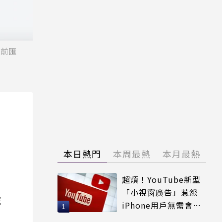
當前匯
本日熱門
本周最熱
本月最熱
超煩！YouTube新型
「小視窗廣告」惹怨
院
iPhone用戶無需會員
輕鬆解決