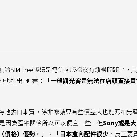
論SIM Free版還是電信商版都沒有鎖機問題了，
他也指出1但書：「
一般觀光客是無法在店頭直接買
特地去日本買，除非像蘋果有些價差大也能照相無
本買是因為匯率關係所以可以便宜一些，但
Sony或是
個（價格）優勢
。」、「
日本盒內配件很少
，反正要