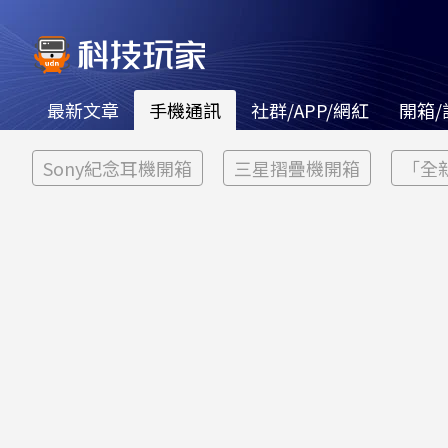
最新文章
手機通訊
社群/APP/網紅
開箱/
Sony紀念耳機開箱
三星摺疊機開箱
「全