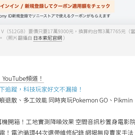
 1 V（512GB）要價只要17萬9300元，換算約台幣3萬7765元（
元。（照片翻攝自
日本索尼官網
）
ouTube頻道！
ws按下追蹤，科技玩家好文不漏接！
a開箱！摺痕退散、多工效能 同時爽玩Pokemon GO、Pikmin
LLEXION耳機開箱！工地實測降噪效果 空間音訊秒置身電影
雷！電池循環44次還帶維修紀錄 網揭無良賣家手法