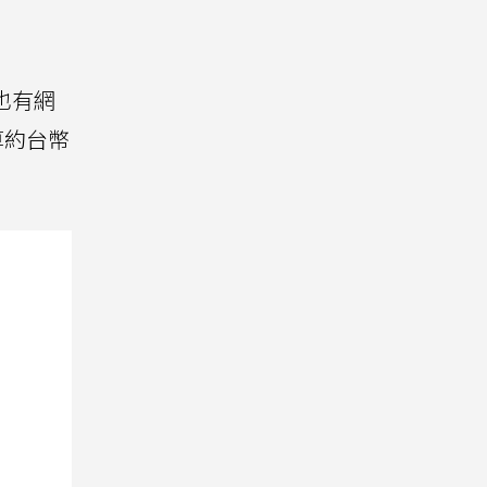
也有網
換算約台幣