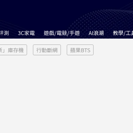
評測
3C家電
遊戲/電競/手遊
AI浪潮
教學/工
新」庫存機
行動斷網
蘋果BTS