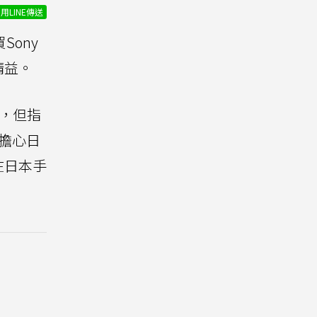
用LINE傳送
ony
請益。
半，但指
擔心日
在日本手