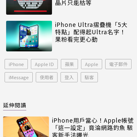
晶片只能枯等
iPhone Ultra摺疊機「5大
特點」配得起Ultra名字！
果粉看完更心動
iPhone
Apple ID
蘋果
Apple
電子郵件
iMessage
使用者
登入
駭客
延伸閱讀
iPhone用戶當心！Apple帳號
「這一設定」竟淪網路釣魚 駭
客新手法曝光