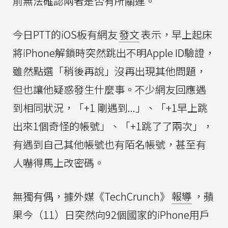
前無法確認兩者是否有所關連。
今日PTT的iOS板有網友
發文
表示，早上起床
將iPhone解鎖時突然跳出不明Apple ID驗證，
雖然點選「稍後再說」沒再出現其他問題，
但也讓他疑惑發生什麼事。不少網友回應遇
到相同狀況，「+1 剛遇到...」、「+1早上跳
出來1個奇怪的帳號」、「+1跳了了兩次」，
有遇到自己其他帳號也有陌名帳號，甚至有
人嚇得馬上改密碼。
無獨有偶，據外媒《TechCrunch》
報導
，蘋
果今（11）日突然向92個國家的iPhone用戶