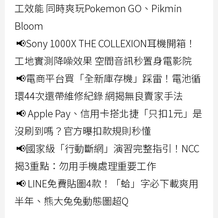
工效能 同時爽玩Pokemon GO、Pikmin
Bloom
📢Sony 1000X THE COLLEXION耳機開箱！
工地實測降噪效果 空間音訊秒置身電影院
📢電商平台買「全新庫存機」踩雷！電池循
環44次還帶維修紀錄 網揭無良賣家手法
📢 Apple Pay、信用卡搭北捷「只扣1元」是
沒刷到嗎？官方曝扣款規則秒懂
📢國家級「行動斷網」演習完整指引！NCC
揭3重點：勿用手機處理重要工作
📢 LINE免費貼圖4款！「蛤」字必下載爽用
半年、熊大兔兔動態圖超Q