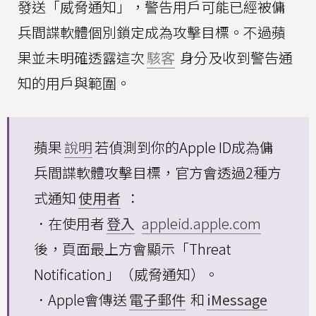
發送「威脅通知」，警告用戶可能已經被傭
兵間諜軟體個別鎖定成為攻擊目標。不過蘋
果並未明確透露這次
駭客
身分及收到警告通
知的用戶與範圍。
蘋果
說明
若偵測到你的Apple ID成為傭
兵間諜軟體攻擊目標，官方會透過2種方
式通知
使用者
：
．在使用者
登入
appleid.apple.com
後，頁面最上方會顯示「Threat
Notification」（威脅通知）。
．Apple會傳送
電子郵件
和
iMessage