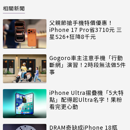
相關新聞
父親節搶手機特價優惠！
iPhone 17 Pro省3710元 三
星S26+狂降8千元
Gogoro車主注意手機「行動
斷網」演習！2時段無法做5件
事
iPhone Ultra摺疊機「5大特
點」配得起Ultra名字！果粉
看完更心動
DRAM奇缺成iPhone 18瓶