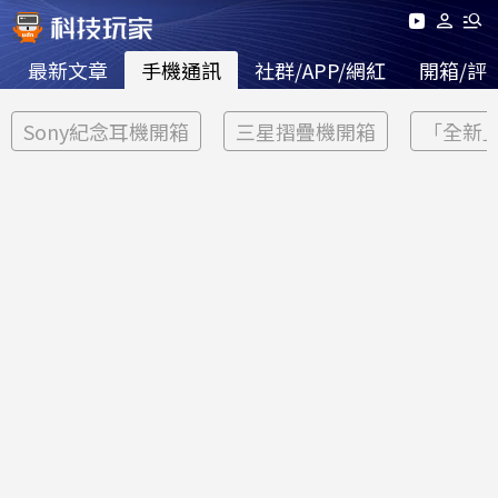
最新文章
手機通訊
社群/APP/網紅
開箱/評
Sony紀念耳機開箱
三星摺疊機開箱
「全新