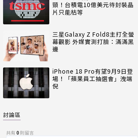
頸！台積電10億美元待封裝晶
片只能枯等
三星Galaxy Z Fold8主打全螢
幕觀影 外媒實測打臉：滿滿黑
邊
iPhone 18 Pro有望9月9日登
場！「蘋果員工抽選會」洩端
倪
討論區
共有
0
則留言