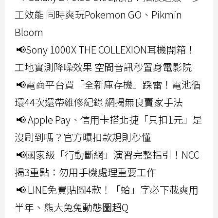
工效能 同時爽玩Pokemon GO、Pikmin
Bloom
📢Sony 1000X THE COLLEXION耳機開箱！
工地實測降噪效果 空間音訊秒置身電影院
📢電商平台買「全新庫存機」踩雷！電池循
環44次還帶維修紀錄 網揭無良賣家手法
📢 Apple Pay、信用卡搭北捷「只扣1元」是
沒刷到嗎？官方曝扣款規則秒懂
📢國家級「行動斷網」演習完整指引！NCC
揭3重點：勿用手機處理重要工作
📢 LINE免費貼圖4款！「蛤」字必下載爽用
半年、熊大兔兔動態圖超Q