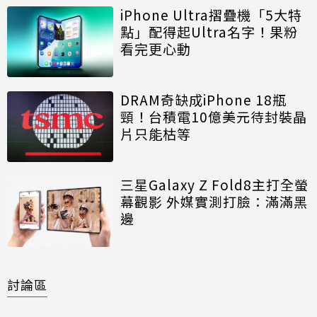
iPhone Ultra摺疊機「5大特
點」配得起Ultra名字！果粉
看完更心動
DRAM奇缺成iPhone 18瓶
頸！台積電10億美元待封裝晶
片只能枯等
三星Galaxy Z Fold8主打全螢
幕觀影 外媒實測打臉：滿滿黑
邊
討論區