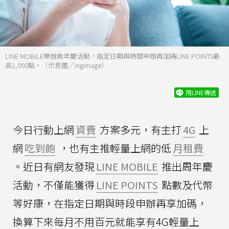
LINE MOBILE舉辦周年慶活動，指定日期與時間申辦再加碼LINE POINTS最
高1,000點。（示意圖／ingimage）
用LINE傳送
今日行動上網
資費
方案多元，有主打
4G
上
網
吃到飽
，也有主推輕量上網的低
月租費
。近日有網友發現
LINE MOBILE
推出周年慶
活動，不僅能獲得
LINE POINTS
點數及代幣
等好康，在指定日期與時段申辦再享加碼，
換算下來每月不用百元就能享有4G輕量上