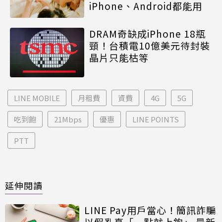
iPhone、Android都能用
DRAM奇缺成iPhone 18瓶
頸！台積電10億美元待封裝
晶片只能枯等
LINE MOBILE
月租費
資費
4G
5G
吃到飽
21Mbps
優惠
LINE POINTS
PTT
延伸閱讀
LINE Pay用戶當心！簡訊詐騙
以假亂真「一點就上鉤」 最新