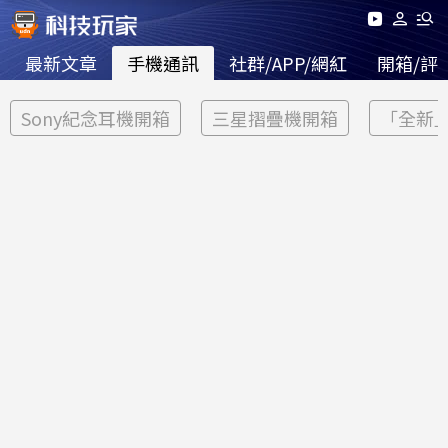
最新文章
手機通訊
社群/APP/網紅
開箱/評
Sony紀念耳機開箱
三星摺疊機開箱
「全新