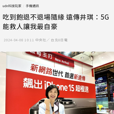
udn科技玩家
手機通訊
吃到飽退不退場隨緣 遠傳井琪：5G
能救人讓我最自豪
2024-04-08 10:11
中央社／ 台北8日電