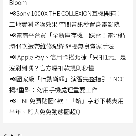
Bloom
📢Sony 1000X THE COLLEXION耳機開箱！
工地實測降噪效果 空間音訊秒置身電影院
📢電商平台買「全新庫存機」踩雷！電池循
環44次還帶維修紀錄 網揭無良賣家手法
📢 Apple Pay、信用卡搭北捷「只扣1元」是
沒刷到嗎？官方曝扣款規則秒懂
📢國家級「行動斷網」演習完整指引！NCC
揭3重點：勿用手機處理重要工作
📢 LINE免費貼圖4款！「蛤」字必下載爽用
半年、熊大兔兔動態圖超Q
上一則