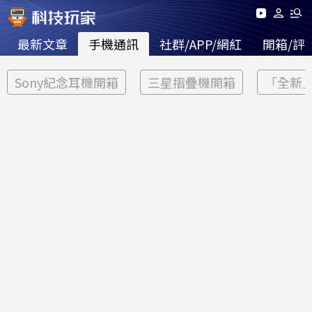
最新文章
手機通訊
社群/APP/網紅
開箱/評
Sony紀念耳機開箱
三星摺疊機開箱
「全新