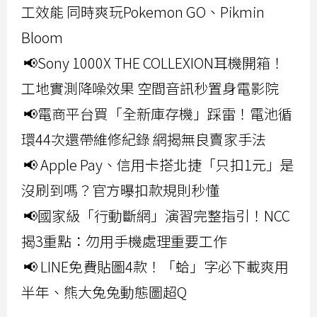
工效能 同時爽玩Pokemon GO、Pikmin
Bloom
📢Sony 1000X THE COLLEXION耳機開箱！
工地實測降噪效果 空間音訊秒置身電影院
📢電商平台買「全新庫存機」踩雷！電池循
環44次還帶維修紀錄 網揭無良賣家手法
📢 Apple Pay、信用卡搭北捷「只扣1元」是
沒刷到嗎？官方曝扣款規則秒懂
📢國家級「行動斷網」演習完整指引！NCC
揭3重點：勿用手機處理重要工作
📢 LINE免費貼圖4款！「蛤」字必下載爽用
半年、熊大兔兔動態圖超Q