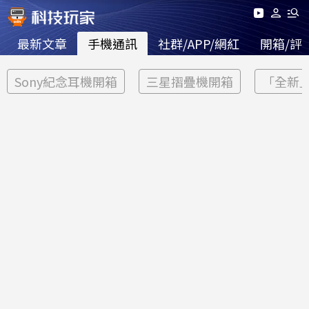
最新文章
手機通訊
社群/APP/網紅
開箱/評
Sony紀念耳機開箱
三星摺疊機開箱
「全新