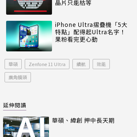
晶片只能枯等
iPhone Ultra摺疊機「5大
特點」配得起Ultra名字！
果粉看完更心動
華碩
Zenfone 11 Ultra
續航
效能
廣角鏡頭
延伸閱讀
華碩、緯創 押中長天期