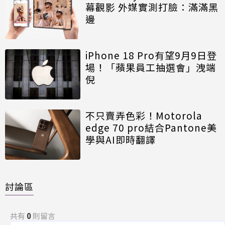
幕觀影 外媒實測打臉：滿滿黑
邊
iPhone 18 Pro有望9月9日登
場！「蘋果員工抽選會」洩端
倪
不只賣弄色彩！Motorola
edge 70 pro結合Pantone美
學與AI即時翻譯
討論區
共有
0
則留言